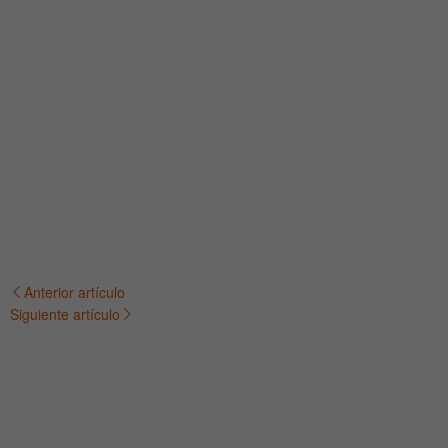
Anterior artículo
Navegación
Siguiente artículo
de
entradas