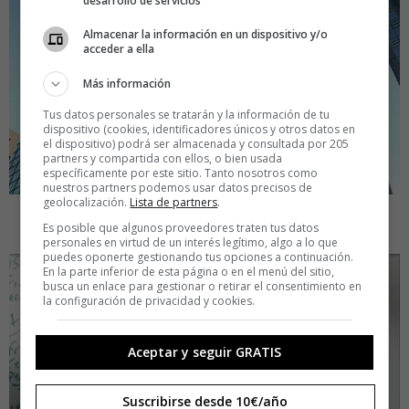
desarrollo de servicios
Almacenar la información en un dispositivo y/o
acceder a ella
Más información
Tus datos personales se tratarán y la información de tu
dispositivo (cookies, identificadores únicos y otros datos en
el dispositivo) podrá ser almacenada y consultada por 205
partners y compartida con ellos, o bien usada
específicamente por este sitio. Tanto nosotros como
nuestros partners podemos usar datos precisos de
geolocalización.
Lista de partners
.
5.
Facebook y los fantasmas
Es posible que algunos proveedores traten tus datos
personales en virtud de un interés legítimo, algo a lo que
puedes oponerte gestionando tus opciones a continuación.
En la parte inferior de esta página o en el menú del sitio,
busca un enlace para gestionar o retirar el consentimiento en
la configuración de privacidad y cookies.
Aceptar y seguir GRATIS
Suscribirse desde 10€/año