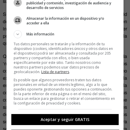
su capacidad de aprendizaje.
publicidad y contenido, investigación de audiencia y
desarrollo de servicios
Según el fisiólgo botánico italiano, Stefano Mancuso, adalid
Almacenar la información en un dispositivo y/o
de la ‘neurobiología vegetal’, las plantas sí poseen
acceder a ella
inteligencia, entendida como la capacidad de resolver
Más información
problemas, una especie de inteligencia distribuida como la
que observamos en las bandadas de pájaros.
Tus datos personales se tratarán y la información de tu
dispositivo (cookies, identificadores únicos y otros datos en
el dispositivo) podrá ser almacenada y consultada por 205
Quizás el término más peliagudo de la llamada
partners y compartida con ellos, o bien usada
específicamente por este sitio. Tanto nosotros como
‘neurobiología vegetal’ sea la consciencia. Si entendemos
nuestros partners podemos usar datos precisos de
consciencia como percepción de uno mismo
geolocalización.
Lista de partners
.
experimentando la realidad, no hay debate pero si la
Es posible que algunos proveedores traten tus datos
entendemos como la percepción y adecuación al entorno, la
personales en virtud de un interés legítimo, algo a lo que
puedes oponerte gestionando tus opciones a continuación.
cosa se pone discutible. Según Mancuso y sus
En la parte inferior de esta página o en el menú del sitio,
busca un enlace para gestionar o retirar el consentimiento en
colaboradores, la planta de judías es consciente porque
la configuración de privacidad y cookies.
sabe cómo es el entorno que la rodea y toma las mejores
decisiones para adecuarse a él. También identifica a otros
Aceptar y seguir GRATIS
seres, como otras plantas, y actúa de diferente manera
según la situación. No hay nada como un
timelapse
para