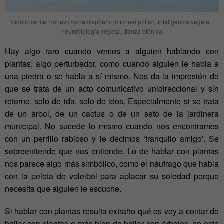
bionic dance, honevo bi-hemispheric, michael pollan, inteligencia vegetal,
neurobiología vegetal, danza biónica
Hay algo raro cuando vemos a alguien hablando con
plantas; algo perturbador, como cuando alguien le habla a
una piedra o se habla a sí mismo. Nos da la impresión de
que se trata de un acto comunicativo unidireccional y sin
retorno, solo de ida, solo de idos. Especialmente si se trata
de un árbol, de un cactus o de un seto de la jardinera
municipal. No sucede lo mismo cuando nos encontramos
con un perrillo rabioso y le decimos ‘tranquilo amigo’. Se
sobreentiende que nos entiende. Lo de hablar con plantas
nos parece algo más simbólico, como el náufrago que habla
con la pelota de voleibol para aplacar su soledad porque
necesita que alguien le escuche.
Si hablar con plantas resulta extraño qué os voy a contar de
bailar con plantas o más bien de bailar con árboles, en este