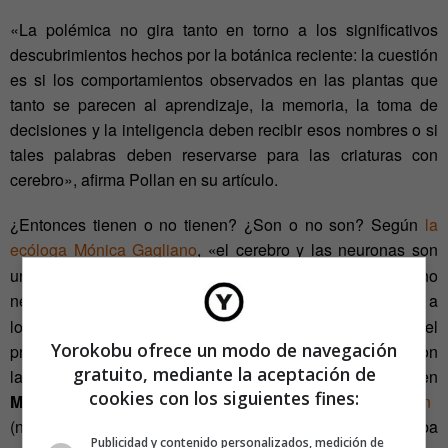
«La polémica no gira tanto en torno a los significativos
descubrimientos hechos por la botánica reciente: la cuestión
es si los comportamientos observados en las plantas que
tanto se parecen al aprendizaje, la memoria, la toma de
decisiones y la inteligencia deben recibir esos nombres o si
tales palabras deben reservarse para las criaturas con
cerebro», afirma Pollan en su artículo.
¿Entonces tienen o no tienen? ¿Son o no son? Según
la
ecóloga Mónica Gagliano
,
el cerebro y las neuronas son
«
una solución sofisticada para el aprendizaje, pero no
necesaria
, es decir, que
existe un mecanismo unificador a
»
«
lo largo y ancho de los sistemas vivos que hace posible el
Yorokobu ofrece un modo de navegación
procesamiento de información y el aprendizaje». Estas son
gratuito, mediante la aceptación de
las conclusiones a las que ha llegado tras experimentar en
cookies con los siguientes fines:
Mimosas pudicas
diversos protocolos de habituación
(normalmente destinados a animales) para poner a prueba
Publicidad y contenido personalizados, medición de