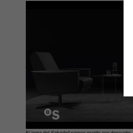
El lema del
Sabadell
parece escrito con descuido: