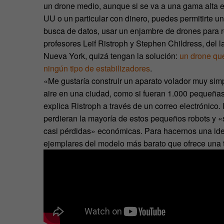
un drone medio, aunque si se va a una gama alta el 
UU o un particular con dinero, puedes permitirte un
busca de datos, usar un enjambre de drones para r
profesores Leif Ristroph y Stephen Childress, del 
Nueva York, quizá tengan la solución:
un drone qu
ningún tipo de estabilizadores
.
«Me gustaría construir un aparato volador muy simpl
aire en una ciudad, como si fueran 1.000 pequeñas
explica Ristroph a través de un correo electrónico.
perdieran la mayoría de estos pequeños robots y «s
casi pérdidas» económicas. Para hacernos una idea 
ejemplares del modelo más barato que ofrece una 