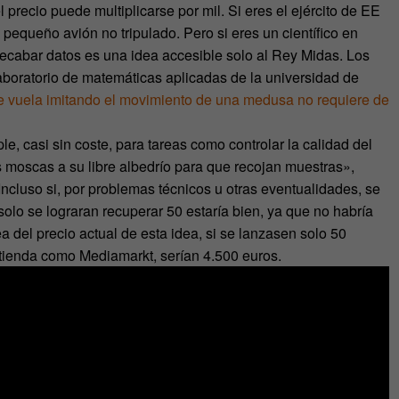
precio puede multiplicarse por mil. Si eres el ejército de EE
 pequeño avión no tripulado. Pero si eres un científico en
ecabar datos es una idea accesible solo al Rey Midas. Los
laboratorio de matemáticas aplicadas de la universidad de
e vuela imitando el movimiento de una medusa no requiere de
e, casi sin coste, para tareas como controlar la calidad del
 moscas a su libre albedrío para que recojan muestras»,
 Incluso si, por problemas técnicos u otras eventualidades, se
olo se lograran recuperar 50 estaría bien, ya que no habría
del precio actual de esta idea, si se lanzasen solo 50
tienda como Mediamarkt, serían 4.500 euros.