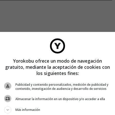
Yorokobu ofrece un modo de navegación
gratuito, mediante la aceptación de cookies con
los siguientes fines:
Publicidad y contenido personalizados, medición de publicidad y
pone de cuatro alas con forma de gota de agua, unidos a una
contenido, investigación de audiencia y desarrollo de servicios
ras propuestas de pequeños drones basados en insectos,
como
u idea logra mantener la estabilidad en el aire sin ningún tipo
Almacenar la información en un dispositivo y/o acceder a ella
producción.
Más información
 vez con cámaras de alta velocidad por
el zoologo danés