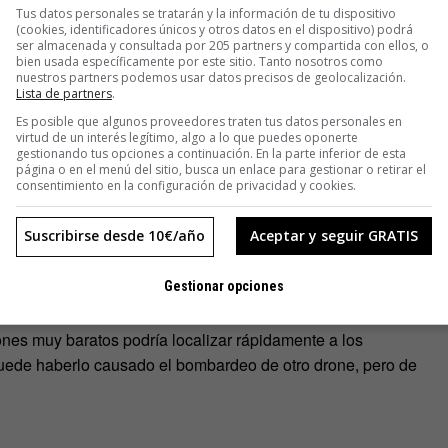
ling» para explicarlo. Cuando las alas «aplauden», el
Tus datos personales se tratarán y la información de tu dispositivo
(cookies, identificadores únicos y otros datos en el dispositivo) podrá
baja presión. Cuando el aire vuelve a su lugar original, forma
ser almacenada y consultada por 205 partners y compartida con ellos, o
bien usada específicamente por este sitio. Tanto nosotros como
el aire. El problema es la alta inestabilidad de este tipo de
nuestros partners podemos usar datos precisos de geolocalización.
ejos increíbles y y que obliga a las máquinas a usar
Lista de partners
.
Es posible que algunos proveedores traten tus datos personales en
el motivo por el que nuestro aparato logra mantenerse recto
virtud de un interés legítimo, algo a lo que puedes oponerte
gestionando tus opciones a continuación. En la parte inferior de esta
, «pero creemos que tiene que ver con que las fuerzas
página o en el menú del sitio, busca un enlace para gestionar o retirar el
consentimiento en la configuración de privacidad y cookies.
d de la máquina, aunque un poco por encima». A la hora de
troph acude -en lugar de a las consabidas moscas, mariposas y
Suscribirse desde 10€/año
Aceptar y seguir GRATIS
usas. Las medusas, con su forma de campana, expulsan el
ga a la vez sus cuatro alas, «expulsando el aire entre ellas»,
enciendo a la fuerza de la gravedad.
Gestionar opciones
 bichitos mecánicos. En caso de un derrumbe en un complejo
nes muy baratos podría localizar rápidamente a los
puede haberlo causado el bombardeo de otro drone, pero de