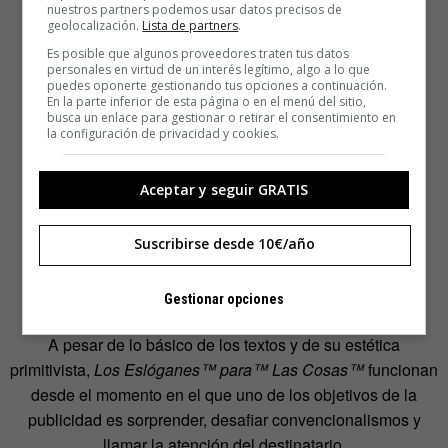
nuestros partners podemos usar datos precisos de
geolocalización.
Lista de partners
.
Es posible que algunos proveedores traten tus datos
personales en virtud de un interés legítimo, algo a lo que
puedes oponerte gestionando tus opciones a continuación.
En la parte inferior de esta página o en el menú del sitio,
busca un enlace para gestionar o retirar el consentimiento en
la configuración de privacidad y cookies.
Aceptar y seguir GRATIS
Suscribirse desde 10€/año
Gestionar opciones
A pesar de lo básico de los textos y de su estética
primitivista,
Los Eslóganes™ para™ Las Cosas™
funcionan
desde el momento en el que uno de los objetivos de la
publicidad es sorprender, desafiar convencionalismos y
llamar la atención del destinatario.