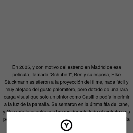
En 2005, y con motivo del estreno en Madrid de esa
película, llamada “Schubert”, Ben y su esposa, Elke
Stuckmann asistieron a la proyección del filme, nada fácil y
muy alejado del gusto palomitero, pero dotado de una rara
carga visual que solo un pintor como Castillo podía imprimir
a la luz de la pantalla. Se sentaron en la última fila del cine,
y Gazzara tuvo entre sus brazos durante todo el metraje a su
pequeño perrito, que no se perdió ni un solo fotograma de la
película.