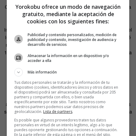
Yorokobu ofrece un modo de navegación
Gazzara aparece en “Buffalo 66” (Vincent Gallo, 1998) una
gratuito, mediante la aceptación de
de las películas favoritas de Coque Malla. Pero no
cookies con los siguientes fines:
olvidemos “Dogville” (2003), de Lars von Trier, donde
interpreta a un ciego lleno de dobleces. O a las órdenes del
Publicidad y contenido personalizados, medición de
iconoclasta Todd Solondz, en “Happiness” (1998). Y ¿qué
publicidad y contenido, investigación de audiencia y
me dicen de su papel en “El gran Lebowski” (Joel Cohen,
desarrollo de servicios
1998). Pero fue Otto Preminger quien le dio a conocer en la
Almacenar la información en un dispositivo y/o
inolvidable “Anatomía de un asesinato” (1959), donde su
acceder a ella
personaje, el teniente Frederick Manion, da la réplica al
Más información
mismísimo James Stewart. Casi todos fueron papeles
secundarios.
Tus datos personales se tratarán y la información de tu
dispositivo (cookies, identificadores únicos y otros datos en
el dispositivo) podrá ser almacenada y consultada por 205
De vez en cuando, y ya cerca del final de sus carreras,
partners y compartida con ellos, o bien usada
específicamente por este sitio. Tanto nosotros como
algún director ofrece el papel de sus vidas a estos eternos
nuestros partners podemos usar datos precisos de
segundos o terceros. Lo hizo David Lynch con “Una historia
geolocalización.
Lista de partners
.
verdadera” y el ya mencionado Harry Dean Stanton.
Es posible que algunos proveedores traten tus datos
personales en virtud de un interés legítimo, algo a lo que
puedes oponerte gestionando tus opciones a continuación.
Siempre he admirado que Robert de Niro interprete
En la parte inferior de esta página o en el menú del sitio,