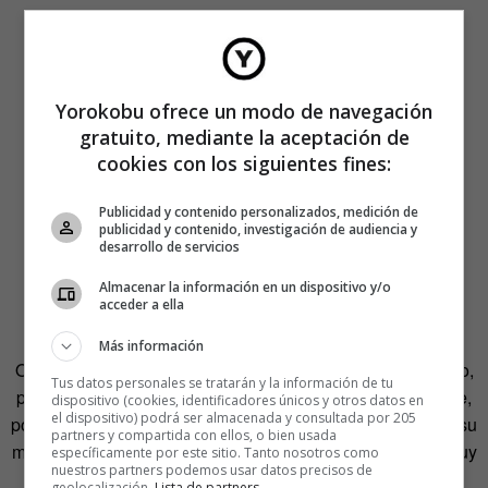
Yorokobu ofrece un modo de navegación
gratuito, mediante la aceptación de
cookies con los siguientes fines:
«A veces, cuando se trata de un encargo, el proceso de
Publicidad y contenido personalizados, medición de
publicidad y contenido, investigación de audiencia y
creación comienza en otra persona», comenta. Sin
desarrollo de servicios
embargo, según cuenta, todos quieren algún tipo de
Almacenar la información en un dispositivo y/o
sorpresa en el interior. «Esa es la clave de la
acceder a ella
personalización y ahí tengo carta blanca para inventar»
Más información
Olivieri comenzó con sus cuadernos únicos por un impulso,
Tus datos personales se tratarán y la información de tu
porque se lo pedía el cuerpo. Ahora, se ha dado cuenta de,
dispositivo (cookies, identificadores únicos y otros datos en
el dispositivo) podrá ser almacenada y consultada por 205
por qué no, podría dedicarse a ello y pagar el alquiler con su
partners y compartida con ellos, o bien usada
marca. «Es probable que abra una tienda online. Tengo muy
específicamente por este sitio. Tanto nosotros como
nuestros partners podemos usar datos precisos de
claro que no me puedo limitar a las tiendas de Madrid y a
geolocalización.
Lista de partners
.