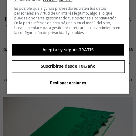
España», señala.
Es posible que algunos proveedores traten tus datos
personales en virtud de un interés legítimo, algo a lo que
Por otro lado, cuenta con proyectos paralelos para los que,
puedes oponerte gestionando tus opciones a continuación.
En la parte inferior de esta página o en el menú del sitio,
entre hoja y hoja, entre patch y recorte, debe sacar tiempo.
busca un enlace para gestionar o retirar el consentimiento en
la configuración de privacidad y cookies.
«También estoy trabajando con
Cynthia Gonzalez
,
videomaker de
Laconpuerta
, en un proyecto de videos y
papel en 3d que publicaremos más adelante». También está
Aceptar y seguir GRATIS
en pleno proceso de crowdfounding para un libro de
ilustraciones que recopila los dibujos que fue haciendo en
Suscribirse desde 10€/año
su periplo por Asia,
Aventuras Asiáticas
. Unas aventuras
asiáticas que, finalmente, podrían haberle cambiado la vida
Gestionar opciones
de manera definitiva.