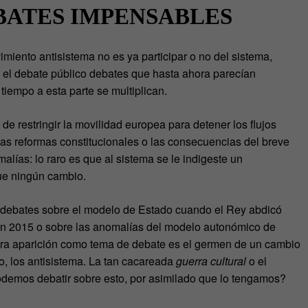
BATES IMPENSABLES
iento antisistema no es ya participar o no del sistema,
n el debate público debates que hasta ahora parecían
tiempo a esta parte se multiplican.
 de restringir la movilidad europea para detener los flujos
das reformas constitucionales o las consecuencias del breve
ías: lo raro es que al sistema se le indigeste un
que ningún cambio.
s debates sobre el modelo de Estado cuando el Rey abdicó
n en 2015 o sobre las anomalías del modelo autonómico de
mera aparición como tema de debate es el germen de un cambio
ho, los antisistema. La tan cacareada
guerra cultural
o el
podemos debatir sobre esto, por asimilado que lo tengamos?