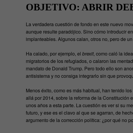
OBJETIVO: ABRIR DE
La verdadera cuestión de fondo en este nuevo movim
aunque resulte paradójico. Sino cómo introducir e
implanteables. Algunos calan, otros no, pero de un 
Ha calado, por ejemplo, el
brexit
, como caló la idea
migratorios de los refugiados, o calaron las menta
mandato de Donald Trump. Pero todo ello son anomal
antisistema y no consiga integrarlo sin que provo
Menos éxito, como es más habitual, han tenido lo
allá por 2014, sobre la reforma de la Constitució
unos años a esta parte. La cuestión es ver si su 
futuro, y ese es el clavo al que se agarran, de hec
argumento de la corrección política: ¿por qué no 