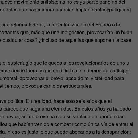
nuevo movimiento antisistema no es ya participar o no del
 debates que hasta ahora parecían implanteables[/pullquote]
una reforma federal, la recentralización del Estado o la
mportantes que, más que una indigestión, provocarían un buen
e cualquier cosa? ¿Incluso de aquellas que suponen la base
 el subterfugio que le queda a los revolucionarios de uno u
car desde fuera, y que es difícil salir indemne de participar
umental: aprovechar el breve lapso de mi visibilidad para
el tiempo, provoque cambios estructurales.
va política. En realidad, hace solo seis años que el
 ya parece que haga una eternidad. En estos años ya ha dado
s nuevos; así de breve ha sido su ventana de oportunidad.
llos que habían venido a combatir como única vía de entrar al
ia. Y eso es justo lo que puede abocarles a la desaparición: