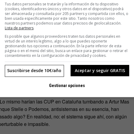
Tus datos personales se tratarán y la información de tu dispositivo
da. Lo estructural queda, lo coyuntural pasa. Aunque pase
(cookies, identificadores únicos y otros datos en el dispositivo) podrá
ser almacenada y consultada por 205 partners y compartida con ellos, o
bien usada específicamente por este sitio. Tanto nosotros como
nuestros partners podemos usar datos precisos de geolocalización.
de que para ser revolucionario hay que ser sistémico.
Lista de partners
.
sado para encajar e integrar cualquier opción política en su
Es posible que algunos proveedores traten tus datos personales en
virtud de un interés legítimo, algo a lo que puedes oponerte
bvertirlo.
gestionando tus opciones a continuación. En la parte inferior de esta
página o en el menú del sitio, busca un enlace para gestionar o retirar el
consentimiento en la configuración de privacidad y cookies.
ernas ha sido la misma que le ha protegido hasta ahora, y
es volvieron a ser legales y firmaron la Constitución. Los
Suscribirse desde 10€/año
Aceptar y seguir GRATIS
ro solo cuando no gobiernan, igual que algunos populares son
blico.
Gestionar opciones
 dejó de ver aceptable el uso de la violencia y acabó
o. Lo mismo harían las CUP en Cataluña tumbando a Artur Mas
que Stelle o Podemos, antisistemas en su esencia, han
asado algo? En realidad, no: el sistema sigue ahí, con algún
erturbable e impasible.