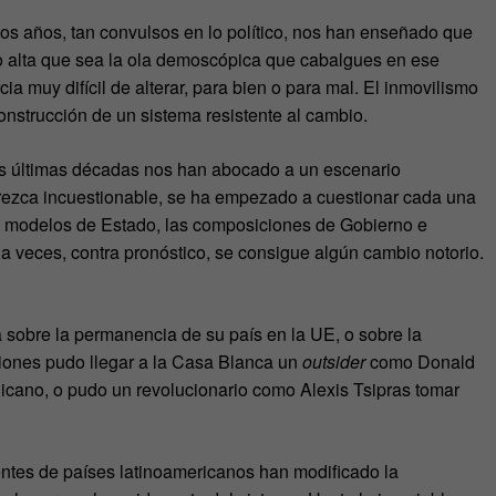
s años, tan convulsos en lo político, nos han enseñado que
o alta que sea la ola demoscópica que cabalgues en ese
ia muy difícil de alterar, para bien o para mal. El inmovilismo
onstrucción de un sistema resistente al cambio.
as últimas décadas nos han abocado a un escenario
arezca incuestionable, se ha empezado a cuestionar cada una
los modelos de Estado, las composiciones de Gobierno e
a veces, contra pronóstico, se consigue algún cambio notorio.
a sobre la permanencia de su país en la UE, o sobre la
iones pudo llegar a la Casa Blanca un
outsider
como Donald
licano, o pudo un revolucionario como Alexis Tsipras tomar
entes de países latinoamericanos han modificado la