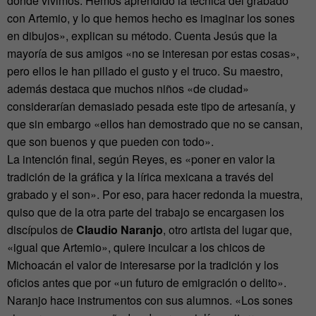
donde vivimos. Hemos aprendido la técnica del grabado
con Artemio, y lo que hemos hecho es imaginar los sones
en dibujos», explican su método. Cuenta Jesús que la
mayoría de sus amigos «no se interesan por estas cosas»,
pero ellos le han pillado el gusto y el truco. Su maestro,
además destaca que muchos niños «de ciudad»
considerarían demasiado pesada este tipo de artesanía, y
que sin embargo «ellos han demostrado que no se cansan,
que son buenos y que pueden con todo».
La intención final, según Reyes, es «poner en valor la
tradición de la gráfica y la lírica mexicana a través del
grabado y el son». Por eso, para hacer redonda la muestra,
quiso que de la otra parte del trabajo se encargasen los
discípulos de
Claudio Naranjo
, otro artista del lugar que,
«igual que Artemio», quiere inculcar a los chicos de
Michoacán el valor de interesarse por la tradición y los
oficios antes que por «un futuro de emigración o delito».
Naranjo hace instrumentos con sus alumnos. «Los sones