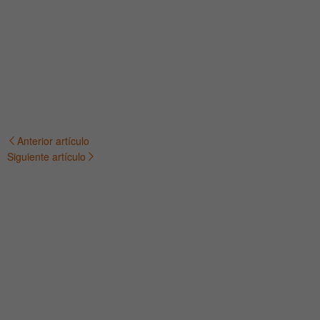
Anterior artículo
Navegación
Siguiente artículo
de
entradas