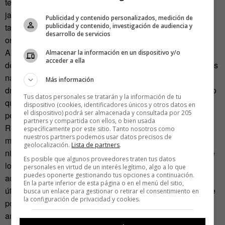
tesis de González. «También están los de Hidalgo, o los
jarachos, de Veracruz. Para bailarlos hay que tener una
Publicidad y contenido personalizados, medición de
tarima de madera, y cuando se cantan, la fiesta que se
publicidad y contenido, investigación de audiencia y
desarrollo de servicios
organiza se llama fandango».
Artemio se duele de que muchos chicos de hoy hayan
Almacenar la información en un dispositivo y/o
acceder a ella
dejado de saber estas cosas por sumarse a la cultura de los
narcocorridos y el rap, que adulan constantemente a «la
Más información
droga, el sexo y la violencia», esgrime. «Considero positivo
Tus datos personales se tratarán y la información de tu
que los jóvenes vuelvan a recuperar una cultura que se ha
dispositivo (cookies, identificadores únicos y otros datos en
el dispositivo) podrá ser almacenada y consultada por 205
perdido, y que no se dedica a ensalzar la mala vida».
partners y compartida con ellos, o bien usada
Reyes pone el argumento definitivo para entender la
específicamente por este sitio. Tanto nosotros como
nuestros partners podemos usar datos precisos de
muestra: «En Michoacán existe un grave problema. Los
geolocalización.
Lista de partners
.
niños son los que realmente van a sufrir esto. Yo opino que
Es posible que algunos proveedores traten tus datos
los programas que tratan de paliar esta situación sin
personales en virtud de un interés legítimo, algo a lo que
puedes oponerte gestionando tus opciones a continuación.
acercarse de verdad a la población, en el fondo no son tan
En la parte inferior de esta página o en el menú del sitio,
útiles. Sin embargo, trabajar con ellos, hacerles interesarse
busca un enlace para gestionar o retirar el consentimiento en
la configuración de privacidad y cookies.
por su cultura y su tradición, alejarles de los malos
ambientes… eso sí es reconstruir el tejido social que las