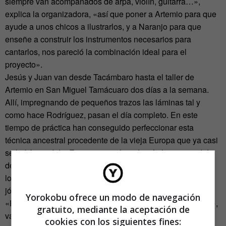
siempre van acompañados de arpa, violín, guitarra…»,
explica la organizadora, «así que poner a Artemio para que
ayude a unos chicos a ilustrarlos, y a Naranjo para que
enseñe a construir los instrumentos necesarios para
cantarlos, nos pareció la combinación ideal para el
proyecto».
Jesús y Juan van desde Tacámbaro hasta el taller de
Artemio en San Miguel Tamácuaro dos días a la semana.
Allí, impregnando de pequeños trazos las láminas tal y
como hace Rodríguez, pasan el día completo. En este
tiempo de práctica han conseguido perfeccionar esta
técnica ancestral procedente de la vieja Europa que ya casi
se había perdido. En esta ocasión, además han aprendido
de la historia de su región las diferencias que existen entre
los distintos tipos de sones, o que es lo mismo, ahora son
jóvenes conscientes de la tradición sonora de su estado.
Yorokobu ofrece un modo de navegación
«Existen los de Tierracaliente, en los que más se zapatea»,
gratuito, mediante la aceptación de
va explicando Reyes lo que sabe por michoacana y por la
cookies con los siguientes fines: