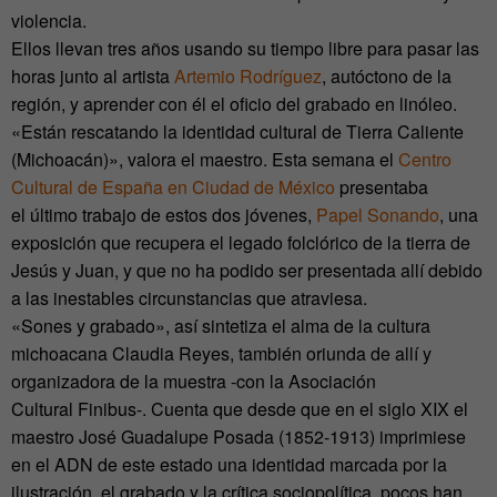
violencia.
Ellos llevan tres años usando su tiempo libre para pasar las
horas junto al artista
Artemio Rodríguez
, autóctono de la
región, y aprender con él el oficio del grabado en linóleo.
«Están rescatando la identidad cultural de Tierra Caliente
(Michoacán)», valora el maestro. Esta semana el
Centro
Cultural de España en Ciudad de México
presentaba
el último trabajo de estos dos jóvenes,
Papel Sonando
, una
exposición que recupera el legado folclórico de la tierra de
Jesús y Juan, y que no ha podido ser presentada allí debido
a las inestables circunstancias que atraviesa.
«Sones y grabado», así sintetiza el alma de la cultura
michoacana Claudia Reyes, también oriunda de allí y
organizadora de la muestra -con la Asociación
Cultural Finibus-. Cuenta que desde que en el siglo XIX el
maestro José Guadalupe Posada (1852-1913) imprimiese
en el ADN de este estado una identidad marcada por la
ilustración, el grabado y la crítica sociopolítica, pocos han