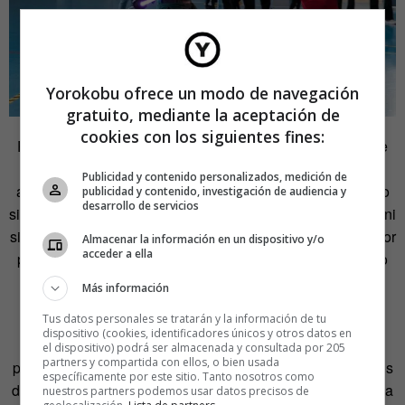
Yorokobu ofrece un modo de navegación
gratuito, mediante la aceptación de
cookies con los siguientes fines:
Pero, ¿cómo se crean unas reglas en torno a un arma que
no existe? Terminamos el calentamiento y los siete
Publicidad y contenido personalizados, medición de
aprendices cogemos nuestras espadas láser. Me pregunto
publicidad y contenido, investigación de audiencia y
desarrollo de servicios
si es el momento de decir que no me gusta
Star Wars
, que ni
siquiera he visto todas las películas. Nos ponen a pelear por
Almacenar la información en un dispositivo y/o
acceder a ella
parejas y me toca frente a Jorge, un tipo fuerte y simpático
que rebasa el metro noventa. Mejor no.
Más información
Tus datos personales se tratarán y la información de tu
No empezamos a pelear sino a repasar las técnicas, los
dispositivo (cookies, identificadores únicos y otros datos en
pasos, a corregir posturas. Me sorprendo cuando nuestro
el dispositivo) podrá ser almacenada y consultada por 205
partners y compartida con ellos, o bien usada
profesor empieza realiza ágiles movimientos acompañados
específicamente por este sitio. Tanto nosotros como
de palabras en algún idioma extraño. No es
klingon
, lengua
nuestros partners podemos usar datos precisos de