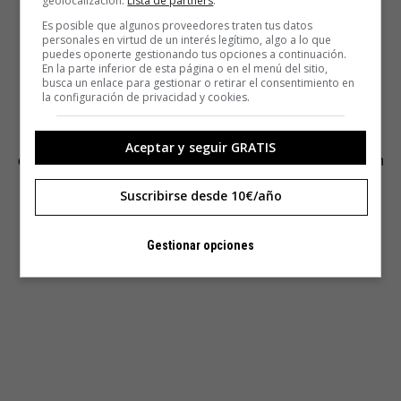
geolocalización.
Lista de partners
.
wookie
ni bajo
valyrio
. Es italiano. «
Prima, scendente,
Es posible que algunos proveedores traten tus datos
terza
». Le imitamos y las órdenes de nuestro profesor se
personales en virtud de un interés legítimo, algo a lo que
ahogan entre el ruido de los sables.
puedes oponerte gestionando tus opciones a continuación.
En la parte inferior de esta página o en el menú del sitio,
busca un enlace para gestionar o retirar el consentimiento en
«El
ludosport
se fundó en Italia en 2006», explica Serra,
la configuración de privacidad y cookies.
«empezó siendo más teórico que otra cosa, pero cuando
crecieron se dieron cuenta de que necesitaban un
Aceptar y seguir GRATIS
organismo serio, así que crearon la INCOM, una comisión
internacional de árbitros que dictaminan las normas del
Suscribirse desde 10€/año
deporte».
Gestionar opciones