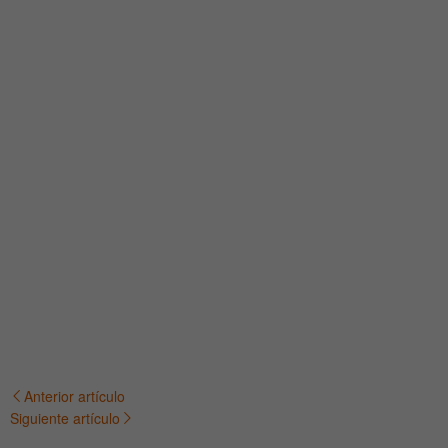
Anterior artículo
Navegación
Siguiente artículo
de