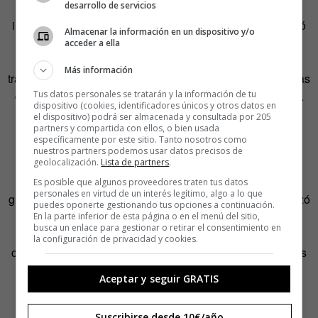
desarrollo de servicios
dejó de trabajar en ella hasta su muerte en 1964. Su
inspiración, contaba, venia de los sueños. «La noche dictó
Almacenar la información en un dispositivo y/o
lo que tenía que hacer. Vi mi dibujo ante mí como si
acceder a ella
realmente existiera. Me levanté rápidamente y me puse a
Más información
trabajar de inmediato. No elegí ningún elemento. Las piezas
Tus datos personales se tratarán y la información de tu
de porcelana o loza estaban al alcance, listas para usar».
dispositivo (cookies, identificadores únicos y otros datos en
el dispositivo) podrá ser almacenada y consultada por 205
Los principales motivos que se muestran en la obra de
partners y compartida con ellos, o bien usada
específicamente por este sitio. Tanto nosotros como
Isidore son religiosos. La catedral de Chartes fue su gran
nuestros partners podemos usar datos precisos de
inspiración. Sus vidrieras y rosetones, como el propio
geolocalización.
Lista de partners
.
edificio, fueron reproducidos varias veces por el modesto
Es posible que algunos proveedores traten tus datos
personales en virtud de un interés legítimo, algo a lo que
guardián del cementerio local. Hay quien dice que comenzó
puedes oponerte gestionando tus opciones a continuación.
a reproducir sus vidrieras y la propia catedral como
En la parte inferior de esta página o en el menú del sitio,
busca un enlace para gestionar o retirar el consentimiento en
agradecimiento a la virgen por haberle devuelto la vista
la configuración de privacidad y cookies.
cuando era apenas un niño. Pero además de esos motivos
religiosos, también la naturaleza y la vida cotidiana del
Aceptar y seguir GRATIS
campo fueron fuentes de inspiración para este hombre
sencillo que no se reconocía como artista.
Suscribirse desde 10€/año