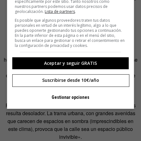
específicamente por este sitio. Tanto nosotros como
fachadas tras una gran lluvia–, la edificación se ve
nuestros partners podemos usar datos precisos de
geolocalización.
Lista de partners
.
afectada». Con el uso del hormigón «se prioriza la
Es posible que algunos proveedores traten tus datos
inmediatez y la no necesidad de mantenimiento ante la
personales en virtud de un interés legítimo, algo a lo que
calidad constructiva y de habitabilidad».
puedes oponerte gestionando tus opciones a continuación.
En la parte inferior de esta página o en el menú del sitio,
busca un enlace para gestionar o retirar el consentimiento en
La falta de aislamiento térmico es uno de los principales
la configuración de privacidad y cookies.
problemas de las nuevas viviendas: «Con el bloque de
hormigón no se coloca ningún tipo de material aislante ni se
Aceptar y seguir GRATIS
revisten las fachadas. El pésimo comportamiento térmico
del material provoca que las temperaturas en el interior de
Suscribirse desde 10€/año
las viviendas sean mucho mayores que en las viviendas
tradicionales».
Gestionar opciones
Fuera el panorama no mejora. «El paisaje de las ciudades
resulta desolador. La trama urbana, con grandes avenidas
que carecen de espacios en sombra (imprescindibles en
este clima), provoca que la calle sea un espacio público
invivible».