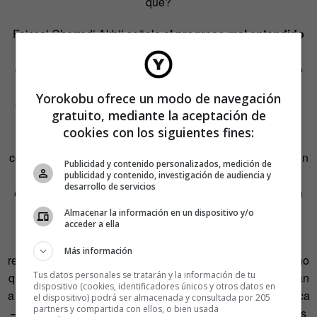
qué?
Faissal Cherradi Akbil señala
al progreso mal entendido
como la principal causa
. «Algunas familias de la zona
comienzan a construir su casa con hormigón como reflejo
de una mejor calidad de vida», comentaba con una
Yorokobu ofrece un modo de navegación
entonación evidentemente dubitativa. «Estamos en pleno
gratuito, mediante la aceptación de
siglo XXI; ahora ¿quién les explica que la casa de sus
cookies con los siguientes fines:
padres o sus abuelos era mejor?», añadía para apostillar
con una paradoja: «Mientras ellos ven el hormigón como un
Publicidad y contenido personalizados, medición de
símbolo de prosperidad, son los ricos americanos y
publicidad y contenido, investigación de audiencia y
desarrollo de servicios
europeos los que ahora se están dando cuenta de que en
las casas bioclimáticas se vive mejor».
Almacenar la información en un dispositivo y/o
acceder a ella
Para Carmen Moreno, el continuo mantenimiento que
Más información
requiere las construcciones con tierra también tienen mucho
Tus datos personales se tratarán y la información de tu
que ver en este cambio de tendencia. «Cuando no se llevan
dispositivo (cookies, identificadores únicos y otros datos en
a cabo ciertas labores de conservación de manera periódica
el dispositivo) podrá ser almacenada y consultada por 205
partners y compartida con ellos, o bien usada
–como, por ejemplo, la renovación del recubrimiento de las