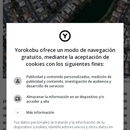
Yorokobu ofrece un modo de navegación
gratuito, mediante la aceptación de
cookies con los siguientes fines:
Publicidad y contenido personalizados, medición de
Mari
publicidad y contenido, investigación de audiencia y
desarrollo de servicios
«Los espacios construidos siempre han expresado las
Almacenar la información en un dispositivo y/o
prioridades materiales y políticas de una sociedad». Muchas
acceder a ella
de estas comunidades desafían los entornos donde se
Más información
levantan, por ejemplo, zonas de alto riesgo de incendio o de
escasez de agua y aun así no solo proporcionan a sus
Tus datos personales se tratarán y la información de tu
dispositivo (cookies, identificadores únicos y otros datos en
habitantes todo lo necesario para vivir, sino que recrean