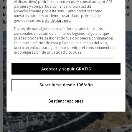
el dispositivo) podrá ser almacenada y consultada por 205
espacios naturales de forma artificial. ¿Son el testimonio de
partners y compartida con ellos, o bien usada
específicamente por este sitio. Tanto nosotros como
la supremacía del ser humano sobre su entorno? Para el
nuestros partners podemos usar datos precisos de
geolocalización.
Lista de partners
.
fotógrafo son todo lo contrario.
Es posible que algunos proveedores traten tus datos
personales en virtud de un interés legítimo, algo a lo que
puedes oponerte gestionando tus opciones a continuación.
En la parte inferior de esta página o en el menú del sitio,
busca un enlace para gestionar o retirar el consentimiento en
la configuración de privacidad y cookies.
Aceptar y seguir GRATIS
Suscribirse desde 10€/año
Gestionar opciones