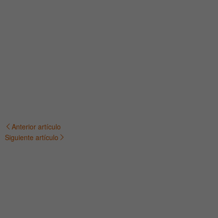
Anterior artículo
Navegación
Siguiente artículo
de
entradas