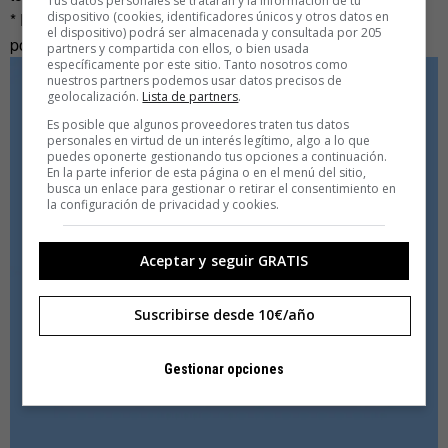
Tus datos personales se tratarán y la información de tu
dispositivo (cookies, identificadores únicos y otros datos en
* Esta App ha sido elegida como aplicación de la semana
el dispositivo) podrá ser almacenada y consultada por 205
por el medio
Código Espaguetti
.
partners y compartida con ellos, o bien usada
específicamente por este sitio. Tanto nosotros como
nuestros partners podemos usar datos precisos de
geolocalización.
Lista de partners
.
Es posible que algunos proveedores traten tus datos
personales en virtud de un interés legítimo, algo a lo que
puedes oponerte gestionando tus opciones a continuación.
En la parte inferior de esta página o en el menú del sitio,
busca un enlace para gestionar o retirar el consentimiento en
la configuración de privacidad y cookies.
Aceptar y seguir GRATIS
Suscribirse desde 10€/año
Gestionar opciones