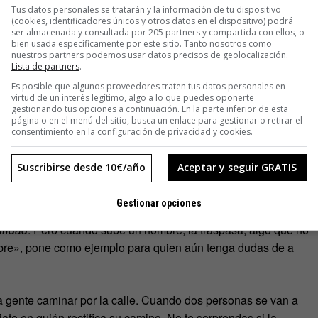
s (y de vergüenza ajena) como el de
manspreading
(referido
Tus datos personales se tratarán y la información de tu dispositivo
lico o en la butaca del cine).
(cookies, identificadores únicos y otros datos en el dispositivo) podrá
ser almacenada y consultada por 205 partners y compartida con ellos, o
bien usada específicamente por este sitio. Tanto nosotros como
ue podemos observar más fácilmente, pues es muy visual y
nuestros partners podemos usar datos precisos de geolocalización.
Lista de partners
.
fas moradas para reconocerlo porque es algo tan habitual
Es posible que algunos proveedores traten tus datos personales en
virtud de un interés legítimo, algo a lo que puedes oponerte
gestionando tus opciones a continuación. En la parte inferior de esta
página o en el menú del sitio, busca un enlace para gestionar o retirar el
l espacio que ocupan las mujeres y en el que ocupan los
consentimiento en la configuración de privacidad y cookies.
as abiertas, estiradas, recostados incluso en el asiento de al
y; mientras que las mujeres lo hacen cruzando las piernas,
Suscribirse desde 10€/año
Aceptar y seguir GRATIS
 poner sus brazos, etc.», señala la activista.
Gestionar opciones
tá muy lleno, te pones el libro pegado a tu cuerpo para no
uridad
. Pero cuando sube un hombre, la traspasa, algo que no
ombre», pone como ejemplo para quien aún tenga dudas de a
a gente caminar por la calle. Cuando dos personas se van a
ate en quién rectifica su camino. No te sorprendas si la