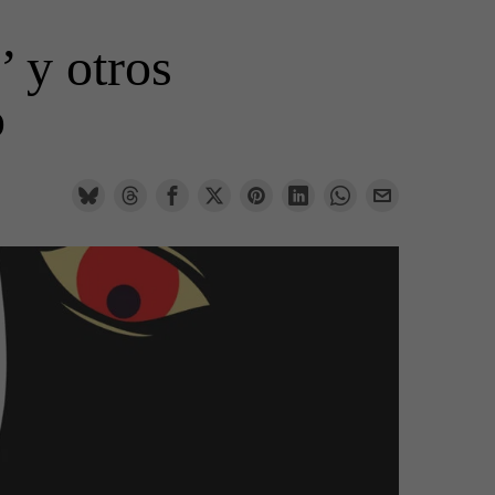
 y otros
o