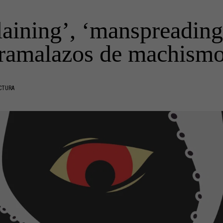
aining’, ‘manspreading’
ramalazos de machism
CTURA