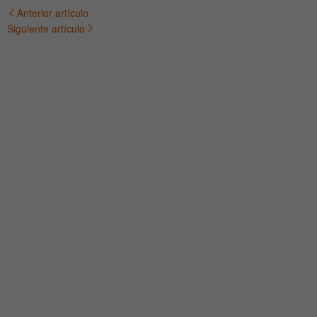
Anterior artículo
Navegación
Siguiente artículo
de
entradas