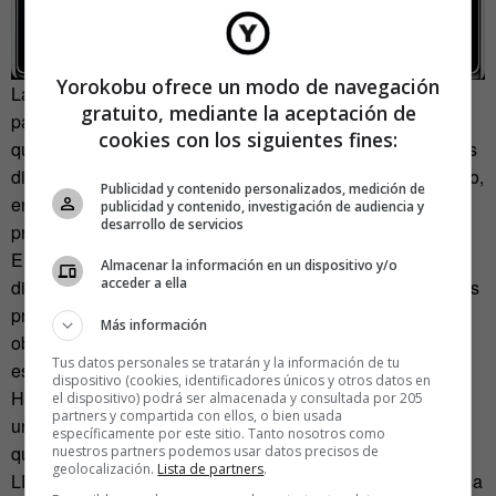
Yorokobu ofrece un modo de navegación
Las manteletas cuentan con
códigos QR
que dirigen a
gratuito, mediante la aceptación de
páginas web de editoriales donde puede encontrar el libro
cookies con los siguientes fines:
que ha comenzado. De esta forma, podrá conocer los libros
disponibles, de qué tratan, las críticas, sus precios e incluso,
Publicidad y contenido personalizados, medición de
en algunos casos, descargar sin costo en ese momento el
publicidad y contenido, investigación de audiencia y
desarrollo de servicios
primer capítulo del libro.
El proyecto inició con un millón de manteletas mensuales
Almacenar la información en un dispositivo y/o
acceder a ella
distribuidas en restaurantes, cafeterías, comedores, oficinas
privadas y gubernamentales de la Ciudad de México,
Más información
obteniendo gran aceptación en más de 300
Tus datos personales se tratarán y la información de tu
establecimientos.
dispositivo (cookies, identificadores únicos y otros datos en
Ha sido tal el éxito que han obtenido, que ahora iniciarán
el dispositivo) podrá ser almacenada y consultada por 205
partners y compartida con ellos, o bien usada
una nueva etapa, donde ese 70% de mexicanos que se
específicamente por este sitio. Tanto nosotros como
quedan en casa a comer podrá disfrutar de las Manteletas
nuestros partners podemos usar datos precisos de
geolocalización.
Lista de partners
.
LEE, pues comenzarán a distribuirlas de forma gratuita casa