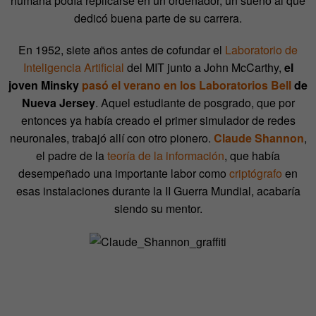
humana podía replicarse en un ordenador, un sueño al que
dedicó buena parte de su carrera.
En 1952, siete años antes de cofundar el
Laboratorio de
Inteligencia Artificial
del MIT junto a John McCarthy,
el
joven Minsky
pasó el verano en los Laboratorios Bell
de
Nueva Jersey
. Aquel estudiante de posgrado, que por
entonces ya había creado el primer simulador de redes
neuronales, trabajó allí con otro pionero.
Claude Shannon
,
el padre de la
teoría de la información
, que había
desempeñado una importante labor como
criptógrafo
en
esas instalaciones durante la II Guerra Mundial, acabaría
siendo su mentor.