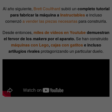
Al año siguiente,
Brett Coulthard
subió un
completo tutorial
para fabricar la máquina a
Instructables
e incluso
comenzó
a vender las piezas necesarias
para construirla.
Desde entonces,
miles de vídeos en Youtube
demuestran
el fervor de los
makers
por el aparato.
Se han construido
máquinas con Lego
,
cajas con gatitos
e incluso
artilugios rivales
protagonizando un particular duelo.