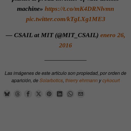
machine»
https://t.co/mK4DRNlvmn
pic.twitter.com/kTgLXg1ME3
— CSAIL at MIT (@MIT_CSAIL)
enero 26,
2016
—————————
Las imágenes de este artículo son propiedad, por orden de
aparición, de
Solarbotics
,
thierry ehrmann
y
cykocurt