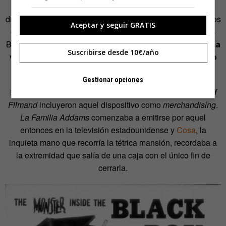
Pese a que al célebre novelista aquel extraño artilugio le
disgustó profundamente, Shannon había construido algunos
Aceptar y seguir GRATIS
ejemplares más y los había repartido por los Laboratorios
Bell. En los 60
, la empresa Captain Company fabricó una
Suscribirse desde 10€/año
versión de aquella máquina
, a la que llamó el
Monstruo
dentro de la Caja Negra.
Gestionar opciones
Las revistas de terror
Creepy
,
Eerie
y
Famous Monsters of
Filmand
incluyeron aquel dispositivo como
merchandising
.
La Familia Addams
comenzaba a emitirse por aquel
entonces en la televisión estadounidense y
Cosa
, la
inquieta mano que recorría la tétrica mansión, recordaba a
la extremidad que salía de una caja con el único fin de
cerrarla.