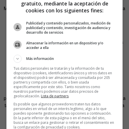
homónima que escribió. Con ello convirtió a su amigo
gratuito, mediante la aceptación de
Minsky, que le acogió durante algunas semanas en su casa
cookies con los siguientes fines:
de Massachusetts, en
el padre indirecto de HAL 9000.
Publicidad y contenido personalizados, medición de
publicidad y contenido, investigación de audiencia y
desarrollo de servicios
Sin embargo, un aparato real del investigador aterrorizó a
Almacenar la información en un dispositivo y/o
acceder a ella
Clarke mucho antes de idear el ordenador malvado más
famoso de la ficción. Pese a su inofensiva sencillez, la
Más información
máquina inútil causó un profundo impacto en el escritor.
Tus datos personales se tratarán y la información de tu
dispositivo (cookies, identificadores únicos y otros datos en
Se la encontró en el escritorio de Shannon y, tras
el dispositivo) podrá ser almacenada y consultada por 205
partners y compartida con ellos, o bien usada
observarla, afirmó que había algo «indescriptiblemente
específicamente por este sitio. Tanto nosotros como
siniestro» en aquella caja «del tamaño y la forma de un
nuestros partners podemos usar datos precisos de
geolocalización.
Lista de partners
.
paquete de cigarros».
«Con la rotundidad de un ataúd,
la
Es posible que algunos proveedores traten tus datos
tapa se cierra de golpe, el zumbido cesa y la paz reina una
personales en virtud de un interés legítimo, algo a lo que
vez más.
El efecto psicológico, si no te lo esperas, es
puedes oponerte gestionando tus opciones a continuación.
En la parte inferior de esta página o en el menú del sitio,
devastador»,
escribió Clarke
en 1958.
busca un enlace para gestionar o retirar el consentimiento en
la configuración de privacidad y cookies.