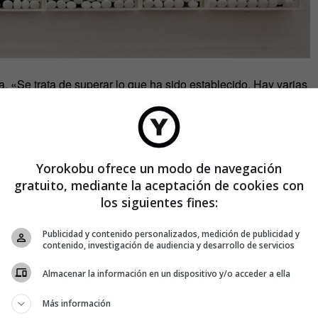
a. «Se trata de superar lo que ha sido establecido. Hay varias
a cámara y crear una nueva. O colocar objetos en frente de la
 sin cámara», explica Portela.
Yorokobu ofrece un modo de navegación
gratuito, mediante la aceptación de cookies con
los siguientes fines:
Publicidad y contenido personalizados, medición de publicidad y
contenido, investigación de audiencia y desarrollo de servicios
Almacenar la información en un dispositivo y/o acceder a ella
Más información