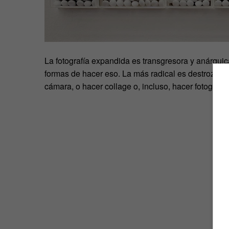
La fotografía expandida es transgresora y anárquic
formas de hacer eso. La más radical es destrozar l
cámara, o hacer collage o, incluso, hacer fotografía