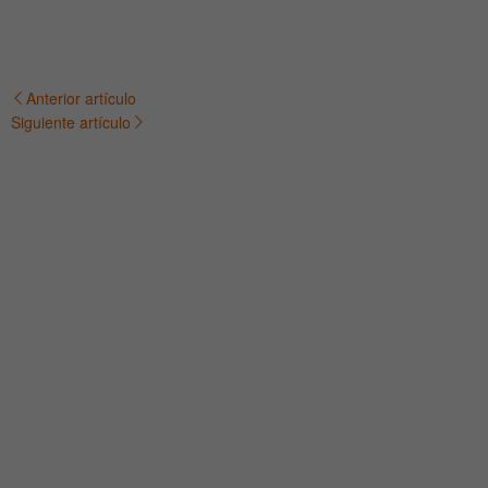
Anterior artículo
Navegación
Siguiente artículo
de
entradas