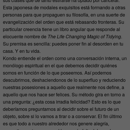
sus clases que de tanto estirarse ha optado por cancelar.
Esta japonesa de modales exquisitos está formando a otras
personas para que propaguen su filosofía, en una suerte de
evangelización del orden que está rebasando fronteras. Su
particular creencia tiene un libro angular que responde al
elocuente nombre de
The Life Changing Magic of Tidying
.
Su premisa es sencilla: puedes poner fin al desorden en tu
casa. Y en tu vida.
Kondo entiende el orden como una conversación interna, un
monólogo espiritual en el que debemos decidir quiénes
somos en función de lo que poseemos. Así podemos
descubrirnos, deshaciendonos de lo superfluo y reduciendo
nuestras posesiones a aquello que realmente nos define, a
aquello que nos hace ser felices. Su método gira en torno a
una pregunta: ¿esta cosa irradia felicidad? Esto es lo que
deberíamos preguntarnos al decidir sobre el futuro de un
objeto, sobre si lo vamos a tirar o a conservar. El fin último
es que todo a nuestro alrededor nos genere alegría,