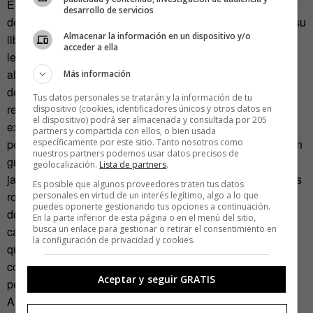
El orden es un rasgo distintivo de la cultura japonesa y hay
desarrollo de servicios
detalles en su tradición que dan buena cuenta de ello. En su
Almacenar la información en un dispositivo y/o
libro, la autora dedica un capítulo entero a adoctrinar al
acceder a ella
lector sobre cómo doblar la ropa. «El momento del
almacenaje», asegura, «es cuando la ropa descansa
Más información
después de un día ajetreado, así que debería estar
Tus datos personales se tratarán y la información de tu
relajada». La estrella del orden defiende que hay un punto
dispositivo (cookies, identificadores únicos y otros datos en
el dispositivo) podrá ser almacenada y consultada por 205
exacto de doblado, aquel en el que las cosas encajan
partners y compartida con ellos, o bien usada
específicamente por este sitio. Tanto nosotros como
perfectamente y se adaptan al cajón o estante donde deben
nuestros partners podemos usar datos precisos de
guardarse, una teoría que engarza con una tradición
geolocalización.
Lista de partners
.
japonesa que se remonta al periodo Heian (794-1192). Las
Es posible que algunos proveedores traten tus datos
ropas tradicionales japonesas, el kimono y la yukata, se
personales en virtud de un interés legítimo, algo a lo que
puedes oponerte gestionando tus opciones a continuación.
doblan desde entonces en rectángulos para acoplarse a
En la parte inferior de esta página o en el menú del sitio,
busca un enlace para gestionar o retirar el consentimiento en
cajones específicamente diseñados para ellos. «No creo
la configuración de privacidad y cookies.
que haya otra cultura en el mundo en la que contenedor y
contenido fueran diseñados para encajar de forma tan
Aceptar y seguir GRATIS
perfecta», asegura Kondo.
A pesar de dar consejos para mejorar tu vida a través de la