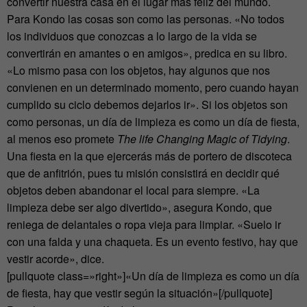
convertir nuestra casa en el lugar más feliz del mundo.
Para Kondo las cosas son como las personas. «No todos
los individuos que conozcas a lo largo de la vida se
convertirán en amantes o en amigos», predica en su libro.
«Lo mismo pasa con los objetos, hay algunos que nos
convienen en un determinado momento, pero cuando hayan
cumplido su ciclo debemos dejarlos ir». Si los objetos son
como personas, un día de limpieza es como un día de fiesta,
al menos eso promete
The life Changing Magic of Tidying
.
Una fiesta en la que ejercerás más de portero de discoteca
que de anfitrión, pues tu misión consistirá en decidir qué
objetos deben abandonar el local para siempre. «La
limpieza debe ser algo divertido», asegura Kondo, que
reniega de delantales o ropa vieja para limpiar. «Suelo ir
con una falda y una chaqueta. Es un evento festivo, hay que
vestir acorde», dice.
[pullquote class=»right»]«Un día de limpieza es como un día
de fiesta, hay que vestir según la situación»[/pullquote]