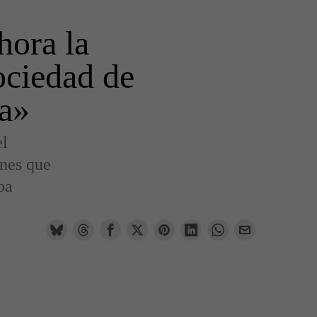
hora la
sociedad de
pa»
el
ones que
pa