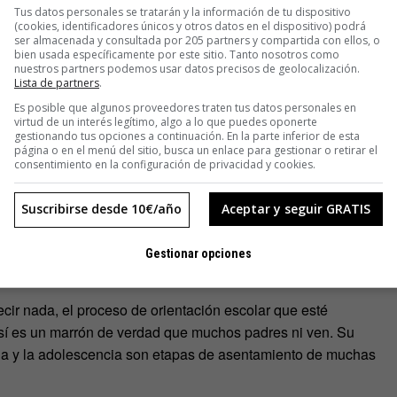
Tus datos personales se tratarán y la información de tu dispositivo
(cookies, identificadores únicos y otros datos en el dispositivo) podrá
ser almacenada y consultada por 205 partners y compartida con ellos, o
encia?
bien usada específicamente por este sitio. Tanto nosotros como
nuestros partners podemos usar datos precisos de geolocalización.
Lista de partners
.
ealidad, centrada en estereotipos que enfatizan los aspectos
Es posible que algunos proveedores traten tus datos personales en
ce falta una mirada tranquila y serena para entenderla.
virtud de un interés legítimo, algo a lo que puedes oponerte
gestionando tus opciones a continuación. En la parte inferior de esta
página o en el menú del sitio, busca un enlace para gestionar o retirar el
n el libro, es más bien un problema de tamaño («hijos
consentimiento en la configuración de privacidad y cookies.
Suscribirse desde 10€/año
Aceptar y seguir GRATIS
 forma parte del problema. Hay padres que se preocupan en
te en el proceso de búsqueda de su identidad y ven un
Gestionar opciones
ando su hijo quiere hacerse un
piercing
.
cir nada, el proceso de orientación escolar que esté
 sí es un marrón de verdad que muchos padres ni ven. Su
cia y la adolescencia son etapas de asentamiento de muchas