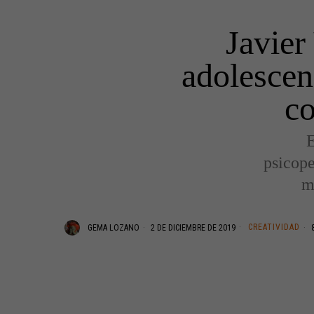
Javier
adolescenc
co
E
psicope
m
CREATIVIDAD
GEMA LOZANO
2 DE DICIEMBRE DE 2019
8