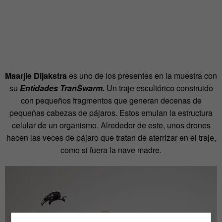
Maarjie Dijakstra
es uno de los presentes en la muestra con
su
Entidades TranSwarm.
Un traje escultórico construido
con pequeños fragmentos que generan decenas de
pequeñas cabezas de pájaros. Estos emulan la estructura
celular de un organismo. Alrededor de este, unos drones
hacen las veces de pájaro que tratan de aterrizar en el traje,
como si fuera la nave madre.