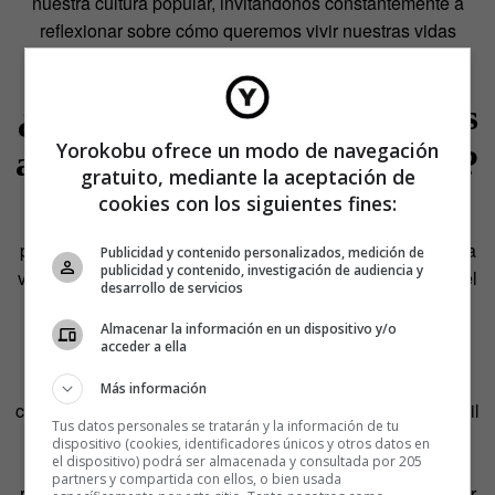
nuestra cultura popular, invitándonos constantemente a
reflexionar sobre cómo queremos vivir nuestras vidas
limitadas.
¿Por qué recordar que vamos
Yorokobu ofrece un modo de navegación
a morir nos hace vivir mejor?
gratuito, mediante la aceptación de
cookies con los siguientes fines:
Puede parecer contradictorio, pero pensar en la muerte
puede ser una poderosa herramienta para mejorar nuestra
Publicidad y contenido personalizados, medición de
publicidad y contenido, investigación de audiencia y
vida. ¿Cómo? La conciencia de nuestra mortalidad tiene el
desarrollo de servicios
potencial de transformar nuestra perspectiva y nuestras
Almacenar la información en un dispositivo y/o
acciones de maneras sorprendentes.
acceder a ella
En primer lugar, nos ayuda a priorizar. Cuando somos
Más información
conscientes de que nuestro tiempo es limitado, es más fácil
Tus datos personales se tratarán y la información de tu
distinguir lo importante de lo superfluo. Nos invita a
dispositivo (cookies, identificadores únicos y otros datos en
el dispositivo) podrá ser almacenada y consultada por 205
preguntarnos: ¿estoy aprovechando mi tiempo en lo que
partners y compartida con ellos, o bien usada
realmente importa? Esta reflexión puede llevarnos a tomar