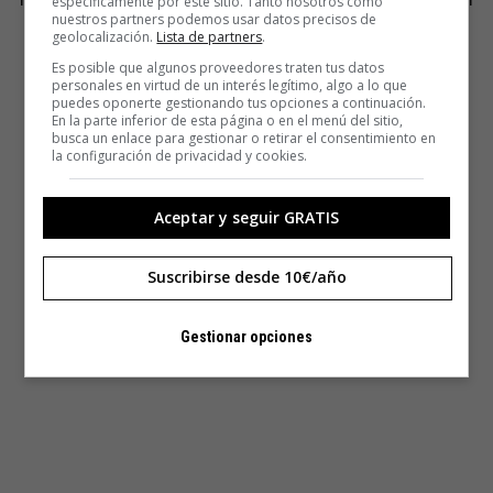
específicamente por este sitio. Tanto nosotros como
nuestros partners podemos usar datos precisos de
decisiones más alineadas con nuestros valores y
geolocalización.
Lista de partners
.
aspiraciones más profundas.
Es posible que algunos proveedores traten tus datos
personales en virtud de un interés legítimo, algo a lo que
puedes oponerte gestionando tus opciones a continuación.
En la parte inferior de esta página o en el menú del sitio,
busca un enlace para gestionar o retirar el consentimiento en
la configuración de privacidad y cookies.
Aceptar y seguir GRATIS
Suscribirse desde 10€/año
Gestionar opciones