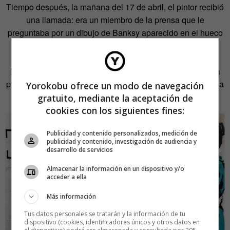
Tiempo después, la mañana del 17 de abril, el pintor recibió
una llamada: era un miembro de la prensa que le
preguntaba por un dibujo de Banksy aparecido en el hueco
dedicado al artista. «Las horas siguientes fueron de caos
total –explica Hermida–. Si aquello era una broma, había
llegado muy lejos». Toda la prensa española y parte de la
prensa extranjera pusieron sus ojos en aquella pared oculta
Yorokobu ofrece un modo de navegación
en un pequeño callejón sin salida del barrio de Canido.
gratuito, mediante la aceptación de
cookies con los siguientes fines:
Publicidad y contenido personalizados, medición de
publicidad y contenido, investigación de audiencia y
desarrollo de servicios
Almacenar la información en un dispositivo y/o
acceder a ella
Más información
Tus datos personales se tratarán y la información de tu
dispositivo (cookies, identificadores únicos y otros datos en