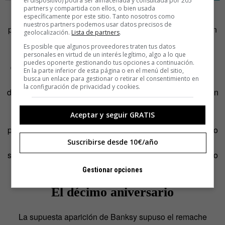
el dispositivo) podrá ser almacenada y consultada por 205
partners y compartida con ellos, o bien usada
Hermida responde con una risa nerviosa cuando se le
específicamente por este sitio. Tanto nosotros como
nuestros partners podemos usar datos precisos de
pregunta si cree que es un auténtico Banksy (el primero en
geolocalización.
Lista de partners
.
España) el que luce en la actualidad en las calles de
Es posible que algunos proveedores traten tus datos
Canido: «Yo quiero creer que sí –explica el artista–, el
personales en virtud de un interés legítimo, algo a lo que
puedes oponerte gestionando tus opciones a continuación.
dibujo tiene la firma del autor. Aparte, tiempo después del
En la parte inferior de esta página o en el menú del sitio,
suceso, recibí en mi buzón otro e-mail cuyo remitente era
busca un enlace para gestionar o retirar el consentimiento en
la configuración de privacidad y cookies.
del departamento de prensa de Banksy. En el mail venía un
PDF adjunto –que
se puede leer aquí
–, donde Banksy
Aceptar y seguir GRATIS
explicaba que nunca confirmaba la autoría de sus obras,
pero que sí se manifestaba para desmentir aquellas que no
fuesen suyas, dando algunos ejemplos como un caso
Suscribirse desde 10€/año
sucedido en París en junio de 2018. Sobre la de Canido no
mencionaba nada».
Gestionar opciones
El décimo aniversario
La supuesta aparición de Banksy supuso el remache