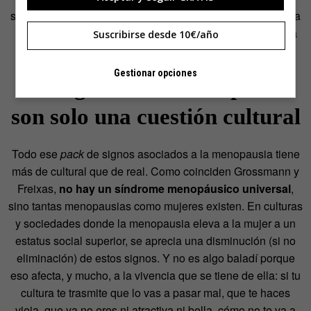
síntomas que pueden estar afectando a nuestras madres, a
la maestra que está abanicándose en clase, y algún día a
Suscribirse desde 10€/año
nosotras o a nuestras parejas?».
Gestionar opciones
Los signos de la menopausia
son solo una cuestión cultural
Todo ese
pack
de signos asociados a la menopausia tiene
más de cultural que de real. Como coinciden Grossmann y
Freixas,
no hay un síndrome menopáusico universal
,
sino tantas menopausias como mujeres existen. En culturas
y sociedades donde la menopausia eleva a la mujer a un
estatus social superior, se aprecia una disminución (si no
eliminación) de estos signos. Y no es algo baladí porque
eso afecta, y mucho, a la vivencia que se tiene de ella: si tu
cultura te trasmite que lo vas a pasar mal, que te haces
vieja, que ya no eres ni atractiva ni bella, cómo no te va a