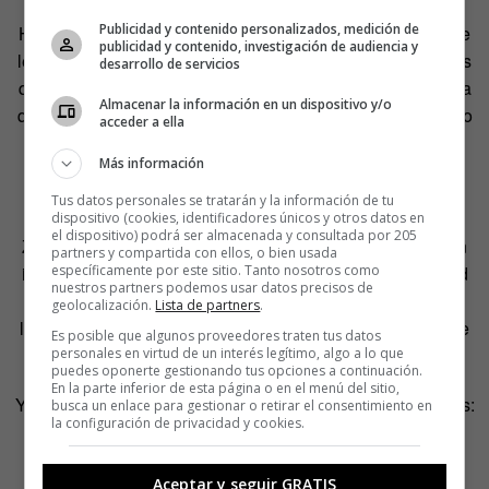
buscando soluciones y nos dicen que “es lo que hay”.
Publicidad y contenido personalizados, medición de
Hemos recibido cientos de mensajes de mujeres a las que
publicidad y contenido, investigación de audiencia y
les ha pasado exactamente eso, cuando SÍ hay soluciones
desarrollo de servicios
que funcionan, como la terapia hormonal sustitutiva, con la
Almacenar la información en un dispositivo y/o
que millones de mujeres en todo el mundo han recuperado
acceder a ella
el control de sus vidas».
Más información
Esto es algo a lo que están poniendo solución fuera de
Tus datos personales se tratarán y la información de tu
España. «En otros países como Reino Unido, Nueva
dispositivo (cookies, identificadores únicos y otros datos en
el dispositivo) podrá ser almacenada y consultada por 205
Zelanda y Australia, las empresas y sector público se han
partners y compartida con ellos, o bien usada
específicamente por este sitio. Tanto nosotros como
involucrado muchísimo para ofrecer mejoras en la calidad
nuestros partners podemos usar datos precisos de
de vida de las mujeres en esta etapa, pero aquí
geolocalización.
Lista de partners
.
lamentablemente todavía nos quedan unos años para que
Es posible que algunos proveedores traten tus datos
se pongan al día», comenta Hernando.
personales en virtud de un interés legítimo, algo a lo que
puedes oponerte gestionando tus opciones a continuación.
En la parte inferior de esta página o en el menú del sitio,
Y aporta una posible solución para paliarlo en nuestro país:
busca un enlace para gestionar o retirar el consentimiento en
la configuración de privacidad y cookies.
«Creemos que es muy importante que se incluya en el
currículo educativo. ¿Qué es más importante, que
conozcamos el nombre de todos los reyes godos, o los
Aceptar y seguir GRATIS