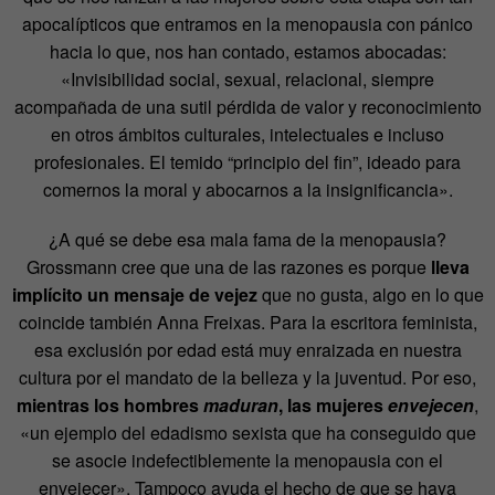
apocalípticos que entramos en la menopausia con pánico
hacia lo que, nos han contado, estamos abocadas:
«Invisibilidad social, sexual, relacional, siempre
acompañada de una sutil pérdida de valor y reconocimiento
en otros ámbitos culturales, intelectuales e incluso
profesionales. El temido “principio del fin”, ideado para
comernos la moral y abocarnos a la insignificancia».
¿A qué se debe esa mala fama de la menopausia?
Grossmann cree que una de las razones es porque
lleva
implícito un mensaje de vejez
que no gusta, algo en lo que
coincide también Anna Freixas. Para la escritora feminista,
esa exclusión por edad está muy enraizada en nuestra
cultura por el mandato de la belleza y la juventud. Por eso,
mientras los hombres
maduran
, las mujeres
envejecen
,
«un ejemplo del edadismo sexista que ha conseguido que
se asocie indefectiblemente la menopausia con el
envejecer». Tampoco ayuda el hecho de que se haya