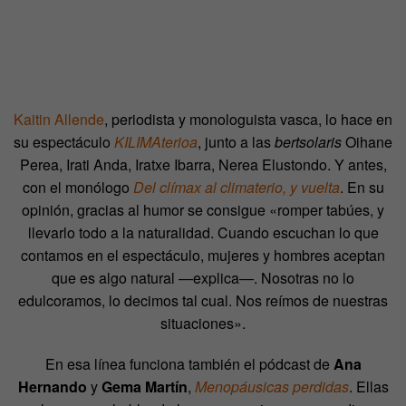
Kaitin Allende
, periodista y monologuista vasca, lo hace en
su espectáculo
KILIMAterioa
, junto a las
bertsolaris
Oihane
Perea, Irati Anda, Iratxe Ibarra, Nerea Elustondo. Y antes,
con el monólogo
Del clímax al climaterio, y vuelta
. En su
opinión, gracias al humor se consigue «romper tabúes, y
llevarlo todo a la naturalidad. Cuando escuchan lo que
contamos en el espectáculo, mujeres y hombres aceptan
que es algo natural —explica—. Nosotras no lo
edulcoramos, lo decimos tal cual. Nos reímos de nuestras
situaciones».
En esa línea funciona también el pódcast de
Ana
Hernando
y
Gema Martín
,
Menopáusicas perdidas
. Ellas