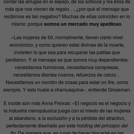
contar las arrugas en el espejo, de los sofocos y los kilos de
más que nos vienen de regalo…, ¿por qué el mensaje que
recibimos es tan negativo? Muchas de ellas coinciden en lo
mismo: porque
somos un mercado muy apetitoso
.
«Las mujeres de 50, normalmente, tienen cierto nivel
económico, y como quieren estar divinas de la muerte,
invierten lo que sea para recuperar las patitas que
perdieron. Y el mensaje es que somos muy dependientes:
necesitamos hormonas, necesitamos compresas,
necesitamos dientes nuevos, refuerzos de calcio…
Necesitamos un montón de cosas para estar
on fire
, como
siempre. Y esto huele a chamusquina», entiende Grossman.
E incide aún más Anna Freixas: «El negocio es el negocio y
la
industria menopáusica
juega con el miedo de las mujeres
al abandono, a la exclusión y a la pérdida del atractivo,
perfectamente diseñado por este
holding del
principio del
fin
. De manera que, en lugar de hacer hincapié en las