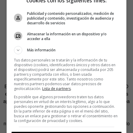
cookies con los siguientes fines:
Publicidad y contenido personalizados, medición de
publicidad y contenido, investigación de audiencia y
desarrollo de servicios
Almacenar la información en un dispositivo y/o
acceder a ella
Más información
Tus datos personales se tratarán y la información de tu
dispositivo (cookies, identificadores únicos y otros datos en
el dispositivo) podrá ser almacenada y consultada por 205
partners y compartida con ellos, o bien usada
específicamente por este sitio. Tanto nosotros como
nuestros partners podemos usar datos precisos de
El educador Ken Robinson dio en 2006 una charla en TED
geolocalización.
Lista de partners
.
en la que aseguraba que las prácticas educativas actuales
Es posible que algunos proveedores traten tus datos
aplastan los talentos creativos de los estudiantes y abogaba
personales en virtud de un interés legítimo, algo a lo que
puedes oponerte gestionando tus opciones a continuación.
por buscar formas de estimularlos. Robinson hizo suya la
En la parte inferior de esta página o en el menú del sitio,
frase de Pablo Picasso, que aseguraba que «todos los
busca un enlace para gestionar o retirar el consentimiento en
la configuración de privacidad y cookies.
niños nacen artistas, el problema es seguir siéndolo cuando
crecen».