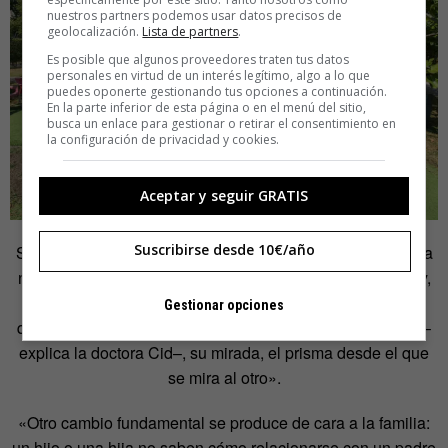
nuestros partners podemos usar datos precisos de
geolocalización.
Lista de partners
.
Es posible que algunos proveedores traten tus datos
personales en virtud de un interés legítimo, algo a lo que
puedes oponerte gestionando tus opciones a continuación.
En la parte inferior de esta página o en el menú del sitio,
busca un enlace para gestionar o retirar el consentimiento en
la configuración de privacidad y cookies.
Aceptar y seguir GRATIS
Suscribirse desde 10€/año
Sin embargo, el jardín, la sala y los objetos que hay en ella
no son lo más importante de la técnica, sino el terapeuta y,
sobre todo, el paciente. «Uno de los cambios principales
Gestionar opciones
que genera el método Snoezelen se da en el profesional –
explica la doctora Cid–, su mirada, el prisma desde el que
se mira al otro».
«Otro cambio fundamental se produce de cara a la familia:
un hijo o una hija no saben cómo relacionarse con un padre