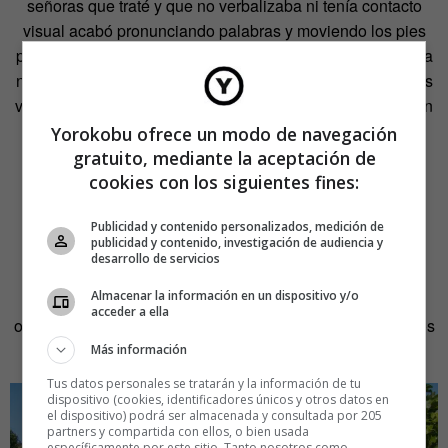
señoras que traté y que no verbalizaba ni tenía contacto
visual acabó pronunciando palabras y moviendo los pies
para tocar las flores que aparecían en la imagen. No movía
nada, estaba apática, se había olvidado de su cuerpo. Tras
varias sesiones terminó diciendo
llévame a tu casa
. Fue un
momento maravilloso».
Yorokobu ofrece un modo de navegación
gratuito, mediante la aceptación de
Aparte de la sala, el centro cuenta también con un jardín
cookies con los siguientes fines:
multisensorial en el que los pacientes pueden plantar y
cultivar diferentes frutos en unos grandes maceteros de
Publicidad y contenido personalizados, medición de
publicidad y contenido, investigación de audiencia y
colores. Un recorrido, trazado con planchas de goma
desarrollo de servicios
cuadriculadas –a modo de
baldosas amarillas
–, marca el
Almacenar la información en un dispositivo y/o
itinerario para moverse por el entorno, en el que pueden
acceder a ella
oler, tocar y mirar diferentes elementos, aparte de recibir los
efectos beneficiosos de la luz solar.
Más información
Tus datos personales se tratarán y la información de tu
dispositivo (cookies, identificadores únicos y otros datos en
el dispositivo) podrá ser almacenada y consultada por 205
partners y compartida con ellos, o bien usada
específicamente por este sitio. Tanto nosotros como