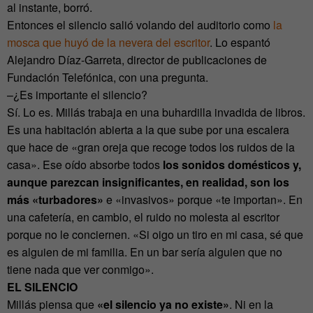
al instante, borró.
Entonces el silencio salió volando del auditorio como
la
mosca que huyó de la nevera del escritor
. Lo espantó
Alejandro Díaz-Garreta, director de publicaciones de
Fundación Telefónica, con una pregunta.
–¿Es importante el silencio?
Sí. Lo es. Millás trabaja en una buhardilla invadida de libros.
Es una habitación abierta a la que sube por una escalera
que hace de «gran oreja que recoge todos los ruidos de la
casa». Ese oído absorbe todos
los sonidos domésticos y,
aunque parezcan insignificantes, en realidad, son los
más «turbadores»
e «invasivos» porque «te importan». En
una cafetería, en cambio, el ruido no molesta al escritor
porque no le conciernen. «Si oigo un tiro en mi casa, sé que
es alguien de mi familia. En un bar sería alguien que no
tiene nada que ver conmigo».
EL SILENCIO
Millás piensa que
«el silencio ya no existe»
. Ni en la