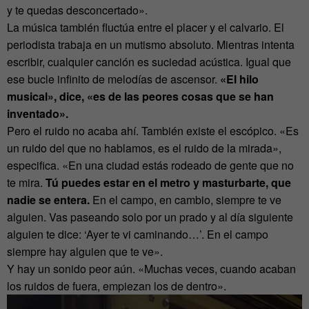
y te quedas desconcertado».
La música también fluctúa entre el placer y el calvario. El
periodista trabaja en un mutismo absoluto. Mientras intenta
escribir, cualquier canción es suciedad acústica. Igual que
ese bucle infinito de melodías de ascensor.
«El hilo
musical», dice, «es de las peores cosas que se han
inventado».
Pero el ruido no acaba ahí. También existe el escópico. «Es
un ruido del que no hablamos, es el ruido de la mirada»,
especifica. «En una ciudad estás rodeado de gente que no
te mira.
Tú puedes estar en el metro y masturbarte, que
nadie se entera.
En el campo, en cambio, siempre te ve
alguien. Vas paseando solo por un prado y al día siguiente
alguien te dice: ‘Ayer te vi caminando…’. En el campo
siempre hay alguien que te ve».
Y hay un sonido peor aún. «Muchas veces, cuando acaban
los ruidos de fuera, empiezan los de dentro».