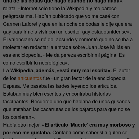
una de las cosas que hago cuando no hago nada»
,
relata. «Internet solo tiene la Wikipedia y me parece
peligrosísima. Habían publicado que yo me casé con
Carmen Laforet y que en la noche de bodas le dije que era
gay para irme a vivir con un escritor gay estadounidense».
El valenciano se rió del absurdo y comentó que no se iba a
molestar en redactar la entrada sobre Juan José Millás en
esa enciclopedia. «Me da pereza escribir mi página. Es
como escribir tu necrológica».
La Wikipedia, además, «está muy mal escrita».
El autor
de los
articuentos
fue «un gran lector de la enciclopedia
Espasa. Me pasaba las tardes leyendo los artículos.
Estaban muy bien escritos y encontraba historias
fascinantes. Recuerdo uno que hablaba de unos gusanos
que imitaban las cacarrutas de los pájaros para que no se
los comieran».
Había otro mejor.
«El artículo ‘Muerte‘ era muy morboso y
por eso me gustaba.
Contaba cómo saber si alguien se