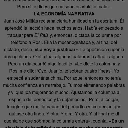
Pero si le dices que no sabe escribir, te mata».
LA ECONOMÍA NARRATIVA
Juan José Millás reclama cierta humildad en la escritura. Él
aprendió la lección hace muchos años. Había empezado a
trabajar para
El País
y, entonces, dictaba la columna por
teléfono a Rosi. Ella la mecanografiaba y, al final del
dictado, decía:
«La voy a justificar»
. La operación suponía
dos opciones. O eliminar algunas palabras o añadir alguna.
Pero un día ocurrió algo insólito. «Le dicté la columna y
Rosi me dijo: ‘Oye, Juanjo, te sobran cuatro líneas’. Yo
empecé a sudar tinta china. Por aquel entonces no tenía
mucha confianza en mi trabajo. Fuimos eliminando palabras
y vi que iba mejorando mucho. Ajustamos la columna al
espacio del periódico y la dejamos así. Pero, al colgar,
imaginé que me llamaban del periódico y me decían que
quitase otra línea. Y otra. Y otra. Y otra. Y al final me di
cuenta de que sobraba la columna entera», cuenta.
«Es un
ejercicio de humildad y te enseña mucho de economía