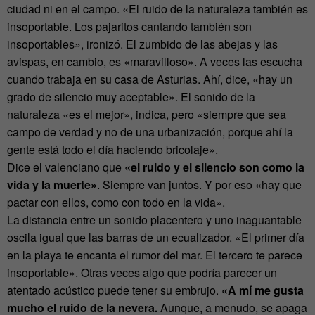
ciudad ni en el campo. «El ruido de la naturaleza también es
insoportable. Los pajaritos cantando también son
insoportables», ironizó. El zumbido de las abejas y las
avispas, en cambio, es «maravilloso». A veces las escucha
cuando trabaja en su casa de Asturias. Ahí, dice, «hay un
grado de silencio muy aceptable». El sonido de la
naturaleza «es el mejor», indica, pero «siempre que sea
campo de verdad y no de una urbanización, porque ahí la
gente está todo el día haciendo bricolaje».
Dice el valenciano que
«el ruido y el silencio son como la
vida y la muerte»
. Siempre van juntos. Y por eso «hay que
pactar con ellos, como con todo en la vida».
La distancia entre un sonido placentero y uno inaguantable
oscila igual que las barras de un ecualizador. «El primer día
en la playa te encanta el rumor del mar. El tercero te parece
insoportable». Otras veces algo que podría parecer un
atentado acústico puede tener su embrujo.
«A mí me gusta
mucho el ruido de la nevera.
Aunque, a menudo, se apaga