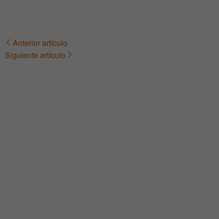
Anterior artículo
Navegación
Siguiente artículo
de
entradas