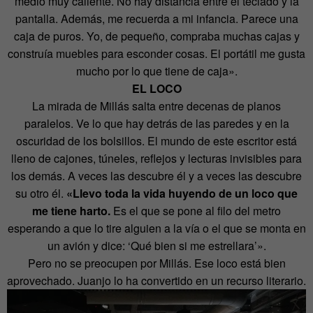
medio muy caliente. No hay distancia entre el teclado y la
pantalla. Además, me recuerda a mi infancia. Parece una
caja de puros. Yo, de pequeño, compraba muchas cajas y
construía muebles para esconder cosas. El portátil me gusta
mucho por lo que tiene de caja».
EL LOCO
La mirada de Millás salta entre decenas de planos
paralelos. Ve lo que hay detrás de las paredes y en la
oscuridad de los bolsillos. El mundo de este escritor está
lleno de cajones, túneles, reflejos y lecturas invisibles para
los demás. A veces las descubre él y a veces las descubre
su otro él.
«Llevo toda la vida huyendo de un loco que
me tiene harto.
Es el que se pone al filo del metro
esperando a que lo tire alguien a la vía o el que se monta en
un avión y dice: ‘Qué bien si me estrellara’».
Pero no se preocupen por Millás. Ese loco está bien
aprovechado. Juanjo lo ha convertido en un recurso literario.