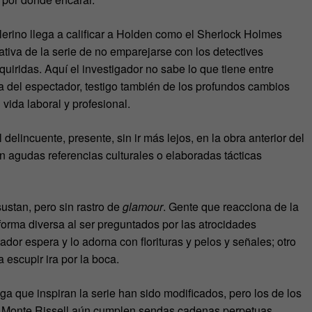
erino llega a calificar a Holden como el Sherlock Holmes
tiva de la serie de no emparejarse con los detectives
uiridas. Aquí el investigador no sabe lo que tiene entre
ta del espectador, testigo también de los profundos cambios
vida laboral y profesional.
l delincuente, presente, sin ir más lejos, en la obra anterior del
on agudas referencias culturales o elaboradas tácticas
ustan, pero sin rastro de
glamour
. Gente que reacciona de la
orma diversa al ser preguntados por las atrocidades
ador espera y lo adorna con florituras y pelos y señales; otro
a escupir ira por la boca.
ga que inspiran la serie han sido modificados, pero los de los
 Monte Rissell aún cumplen sendas cadenas perpetuas.