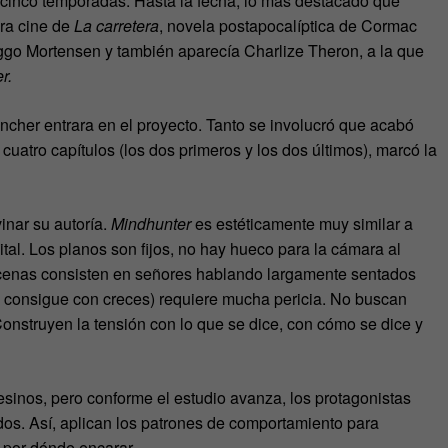
 cinco temporadas. Hasta la fecha, lo más destacado que
ara cine de
La carretera
, novela postapocalíptica de Cormac
ggo Mortensen y también aparecía Charlize Theron, a la que
r.
incher entrara en el proyecto. Tanto se involucró que acabó
 cuatro capítulos (los dos primeros y los dos últimos), marcó la
vinar su autoría.
Mindhunter
es estéticamente muy similar a
ital. Los planos son fijos, no hay hueco para la cámara al
cenas consisten en señores hablando largamente sentados
ue consigue con creces) requiere mucha pericia. No buscan
Construyen la tensión con lo que se dice, con cómo se dice y
sinos, pero conforme el estudio avanza, los protagonistas
os. Así, aplican los patrones de comportamiento para
i por dónde encarar.