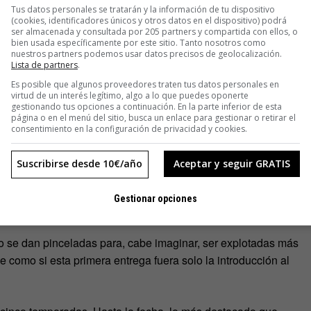
Tus datos personales se tratarán y la información de tu dispositivo
(cookies, identificadores únicos y otros datos en el dispositivo) podrá
ser almacenada y consultada por 205 partners y compartida con ellos, o
bien usada específicamente por este sitio. Tanto nosotros como
nuestros partners podemos usar datos precisos de geolocalización.
Lista de partners
.
Es posible que algunos proveedores traten tus datos personales en
virtud de un interés legítimo, algo a lo que puedes oponerte
gestionando tus opciones a continuación. En la parte inferior de esta
página o en el menú del sitio, busca un enlace para gestionar o retirar el
consentimiento en la configuración de privacidad y cookies.
Suscribirse desde 10€/año
Aceptar y seguir GRATIS
go como
Fargo
. La primera temporada cuenta con 10 episodios,
s más. Basta ver el ritmo, la presentación de conflictos o el
Gestionar opciones
n el capítulo ocho, por ejemplo.
lo se dan pinceladas para, cabe imaginar, ser explotadas más
e como si esta primera entrega fuera solo la introducción al