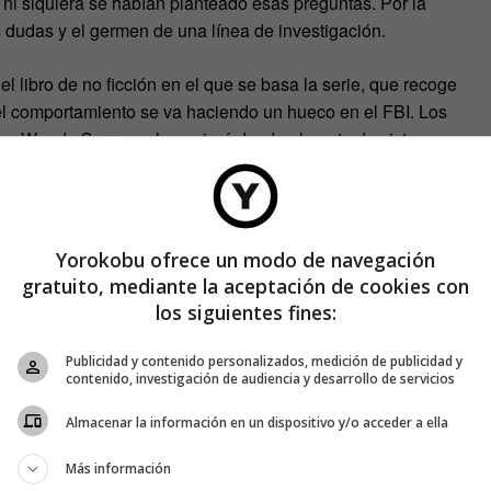
a ni siquiera se habían planteado esas preguntas. Por la
 dudas y el germen de una línea de investigación.
 libro de no ficción en el que se basa la serie, que recoge
 del comportamiento se va haciendo un hueco en el FBI. Los
a, Wendy Carr, que les guiará desde el punto de vista
e para la trama como la psicóloga no aparezca en los
 ha sido concebida esta serie.
Yorokobu ofrece un modo de navegación
gratuito, mediante la aceptación de cookies con
los siguientes fines:
Publicidad y contenido personalizados, medición de publicidad y
contenido, investigación de audiencia y desarrollo de servicios
Almacenar la información en un dispositivo y/o acceder a ella
Más información