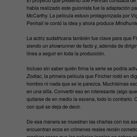
El proyecto que presentó Joe Penhall constaba de
había realizado este guionista fue la adaptación p
McCarthy. La película estuvo protagonizada por Vi
Penhall le contó la idea y ahora produce
Mindhunte
La actriz sudafricana también fue clave para que F
siendo un
showrunner
de facto y, además de dirigir
línea a seguir en toda la producción.
Incluso sin saber quién firma la serie se podría adi
Zodiac
, la primera película que Fincher rodó en dig
hombro ni nada que se le parezca. Muchísimas es
en una silla. Convertir eso en interesante (algo q
quitarse de en medio la escena, todo lo contrario. 
con qué se deja de decir.
De esa manera se muestran las charlas con los ase
encuentran ecos en crímenes reales recién cometid
resolver casos que los policías locales no saben n