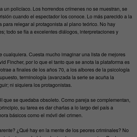
 a un policíaco. Los horrendos crímenes no se muestran, se
risión cuando el espectador los conoce. Lo más parecido a la
a para relegar al protagonista al plano teórico. No hay
; todo se fía a excelentes diálogos, interpretaciones y
e cualquiera. Cuesta mucho imaginar una lista de mejores
 Fincher, por lo que el tanto que se anota la plataforma es
trotrae a finales de los años 70, a los albores de la psicología
supuesto, terminología (avanzada la serie se acuña la
ir; ni siquiera los protagonistas.
FBI que se quedaba obsoleto. Como pareja se complementan,
rincipio, su tarea es dar charlas a lo largo del país a
hora básicos como el móvil del crimen.
parente? ¿Qué hay en la mente de los peores criminales? No