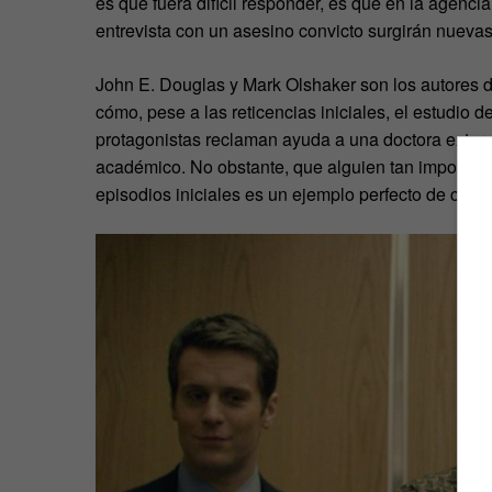
es que fuera difícil responder, es que en la agenci
entrevista con un asesino convicto surgirán nuevas
John E. Douglas y Mark Olshaker son los autores del
cómo, pese a las reticencias iniciales, el estudio
protagonistas reclaman ayuda a una doctora extern
académico. No obstante, que alguien tan important
episodios iniciales es un ejemplo perfecto de cómo