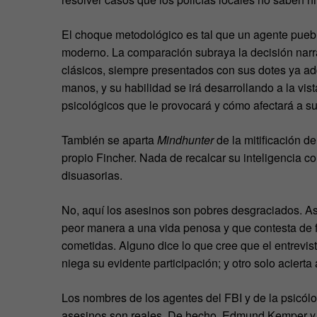
El choque metodológico es tal que un agente puebl
moderno. La comparación subraya la decisión narra
clásicos, siempre presentados con sus dotes ya adq
manos, y su habilidad se irá desarrollando a la vis
psicológicos que le provocará y cómo afectará a su 
También se aparta
Mindhunter
de la mitificación de
propio Fincher. Nada de recalcar su inteligencia c
disuasorias.
No, aquí los asesinos son pobres desgraciados. As
peor manera a una vida penosa y que contesta de f
cometidas. Alguno dice lo que cree que el entrevist
niega su evidente participación; y otro solo acierta 
Los nombres de los agentes del FBI y de la psicólo
asesinos son reales. De hecho, Edmund Kemper y