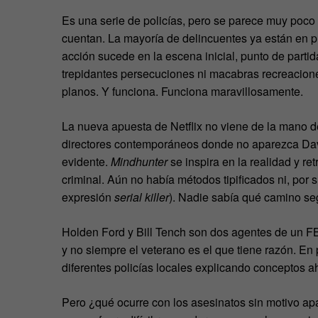
Es una serie de policías, pero se parece muy poco
cuentan. La mayoría de delincuentes ya están en p
acción sucede en la escena inicial, punto de partid
trepidantes persecuciones ni macabras recreaciones
planos. Y funciona. Funciona maravillosamente.
La nueva apuesta de Netflix no viene de la mano d
directores contemporáneos donde no aparezca David
evidente.
Mindhunter
se inspira en la realidad y re
criminal. Aún no había métodos tipificados ni, por 
expresión
serial killer
). Nadie sabía qué camino segu
Holden Ford y Bill Tench son dos agentes de un 
y no siempre el veterano es el que tiene razón. En p
diferentes policías locales explicando conceptos a
Pero ¿qué ocurre con los asesinatos sin motivo a