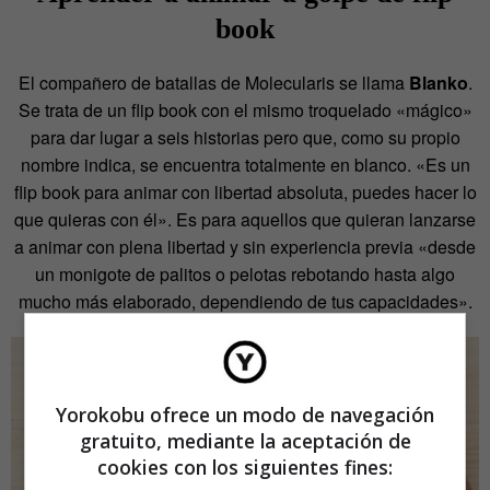
book
El compañero de batallas de Molecularis se llama
Blanko
.
Se trata de un flip book con el mismo troquelado «mágico»
para dar lugar a seis historias pero que, como su propio
nombre indica, se encuentra totalmente en blanco. «Es un
flip book para animar con libertad absoluta, puedes hacer lo
que quieras con él». Es para aquellos que quieran lanzarse
a animar con plena libertad y sin experiencia previa «desde
un monigote de palitos o pelotas rebotando hasta algo
mucho más elaborado, dependiendo de tus capacidades».
Yorokobu ofrece un modo de navegación
gratuito, mediante la aceptación de
cookies con los siguientes fines: