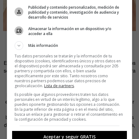
Publicidad y contenido personalizados, medición de
publicidad y contenido, investigación de audiencia y
desarrollo de servicios
Almacenar la información en un dispositivo y/o
acceder a ella
Pero también va dirigido a estudiantes de animación,
Más información
diseñadores o ilustradores.
Tus datos personales se tratarán y la información de tu
dispositivo (cookies, identificadores únicos y otros datos en
En los desplegables que salen de sus cubiertas muestra los
el dispositivo) podrá ser almacenada y consultada por 205
seis principios básicos «que suelen enseñarte en la primera
partners y compartida con ellos, o bien usada
específicamente por este sitio. Tanto nosotros como
clase de cualquier escuela de animación». Los flip books
nuestros partners podemos usar datos precisos de
siguen los mismos preceptos que la animación gráfica y
geolocalización.
Lista de partners
.
pueden ser un buen entrenamiento para alguien que esté
Es posible que algunos proveedores traten tus datos
personales en virtud de un interés legítimo, algo a lo que
empezando en esa área. «Un flip book te permite entender
puedes oponerte gestionando tus opciones a continuación.
en pocos segundos la mecánica de la animación. El flip
En la parte inferior de esta página o en el menú del sitio,
busca un enlace para gestionar o retirar el consentimiento en
book es un formato precursor al cine con más de 150 años
la configuración de privacidad y cookies.
de historia. Se basa el principio de la persistencia retiniana,
que es exactamente lo que pasa cuando vas al cine: tu
Aceptar y seguir GRATIS