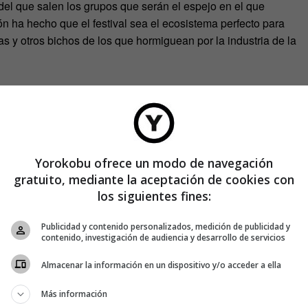
 del que salen los grupos que serán el espejo en el que
n ha hecho que el festival sea el ecosistema perfecto para
s y otros bichos de los que hormiguean por la industria de la
 de Monkey Week SON Estrella Galicia que nos dejaran
s conciertos, cómo se encuentran justo antes de subir al
e bajar y liberar el resto de la poca adrenalina que les queda.
Yorokobu ofrece un modo de navegación
gratuito, mediante la aceptación de cookies con
los siguientes fines:
Publicidad y contenido personalizados, medición de publicidad y
contenido, investigación de audiencia y desarrollo de servicios
Almacenar la información en un dispositivo y/o acceder a ella
Más información