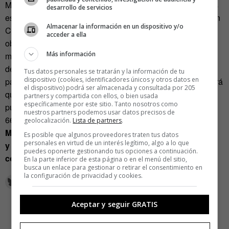
Maticemos en este punto. El mecanismo de los seres vivos
desarrollo de servicios
es algo más intrincado que, por ejemplo, la mecánica de un
Almacenar la información en un dispositivo y/o
Chevrolet o un Toyota. Ya que estamos, veamos la
acceder a ella
obsolescencia de los automóviles. Contened el estupor: la
Más información
mortalidad de los coches sigue la misma trayectoria que la
de sus conductores y de las insectos que se pegan en el
Tus datos personales se tratarán y la información de tu
dispositivo (cookies, identificadores únicos y otros datos en
parabrisas. A medida que cumplen años, más probable será
el dispositivo) podrá ser almacenada y consultada por 205
que los tengamos que llevar al desguace, pero llega un
partners y compartida con ellos, o bien usada
específicamente por este sitio. Tanto nosotros como
punto en el que el motor del Camaro aguanta toda la ruta
nuestros partners podemos usar datos precisos de
66.
geolocalización.
Lista de partners
.
Moscas, gusanos, levadura y coches. Seres complejos
Es posible que algunos proveedores traten tus datos
personales en virtud de un interés legítimo, algo a lo que
y muy diferentes con los que, al menos, los humanos
puedes oponerte gestionando tus opciones a continuación.
compartimos la manera de morir.
En la parte inferior de esta página o en el menú del sitio,
busca un enlace para gestionar o retirar el consentimiento en
la configuración de privacidad y cookies.
Aceptar y seguir GRATIS