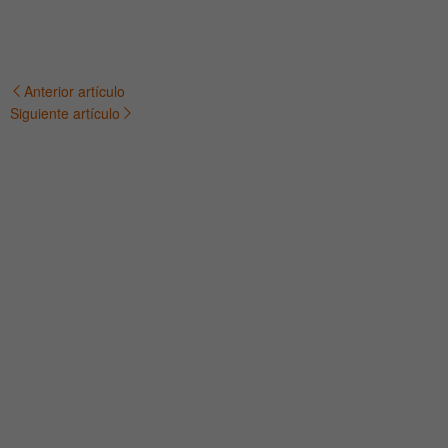
Anterior artículo
Navegación
Siguiente artículo
de
entradas