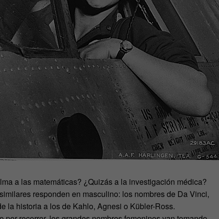
lma a las matemáticas? ¿Quizás a la investigación médica?
 similares responden en masculino: los nombres de Da Vinci,
 la historia a los de Kahlo, Agnesi o Kübler-Ross.
o por recorrer, los grandes nombres femeninos van tomando