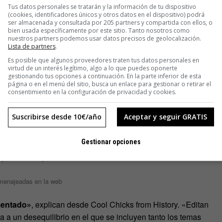
Tus datos personales se tratarán y la información de tu dispositivo
(cookies, identificadores únicos y otros datos en el dispositivo) podrá
ntra la científica estadounidense
Helene Thomas Bennett
ser almacenada y consultada por 205 partners y compartida con ellos, o
bien usada específicamente por este sitio. Tanto nosotros como
ás de 2.000 kilómetros y se estableció cerca de la frontera
nuestros partners podemos usar datos precisos de geolocalización.
 de la zona, desde
donde consiguió poner fin a una
Lista de partners
.
Es posible que algunos proveedores traten tus datos personales en
virtud de un interés legítimo, algo a lo que puedes oponerte
gestionando tus opciones a continuación. En la parte inferior de esta
lo IV a.C. Ánite de Tegea, de la que sí hay artículos en la
página o en el menú del sitio, busca un enlace para gestionar o retirar el
consentimiento en la configuración de privacidad y cookies.
lano
, aunque con poca información; la política argentina
ta Lewis Troup
, que defendió a los trabajadores en la
Suscribirse desde 10€/año
Aceptar y seguir GRATIS
las pioneras que luchó por el derecho a la educación; o la
rgia portuguesa»
.
Gestionar opciones
homenajeadas en la web
mentado»
, explican desde Cool Chicks from History. «Editan
 a un desequilibrio en el que se incluyen tanto los temas