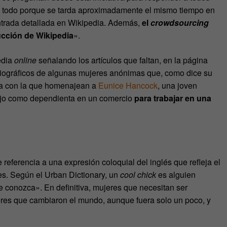
e todo porque se tarda aproximadamente el mismo tiempo en
 entrada detallada en Wikipedia. Además,
el
crowdsourcing
ucción de Wikipedia
».
edia
online
señalando los artículos que faltan, en la página
biográficos de algunas mujeres anónimas que, como dice su
da con la que homenajean a
Eunice Hancock
, una joven
ajo como dependienta en un comercio
para trabajar en una
 referencia a una expresión coloquial del inglés que refleja el
s. Según el Urban Dictionary, un
cool chick
es alguien
 conozca». En definitiva, mujeres que necesitan ser
jeres que cambiaron el mundo, aunque fuera solo un poco, y