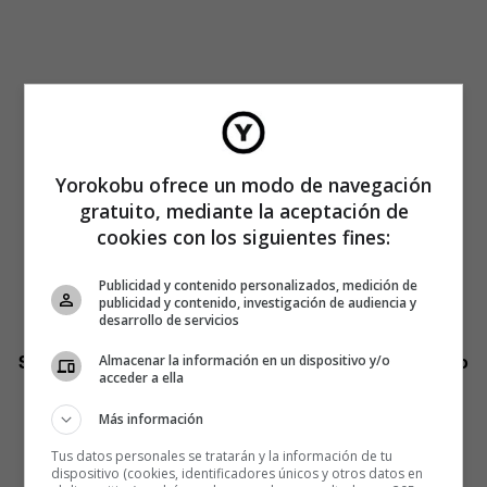
Yorokobu ofrece un modo de navegación
gratuito, mediante la aceptación de
cookies con los siguientes fines:
Publicidad y contenido personalizados, medición de
publicidad y contenido, investigación de audiencia y
desarrollo de servicios
Si nuestros santos abuelos van a su bola, ¿por qué no
Almacenar la información en un dispositivo y/o
acceder a ella
seguir sus doctrinas y conducir tu vida sin frenos y
nadie al volante?
Más información
Tus datos personales se tratarán y la información de tu
No hace falta pelarse la cabeza y hacerse dos tatuajes o
dispositivo (cookies, identificadores únicos y otros datos en