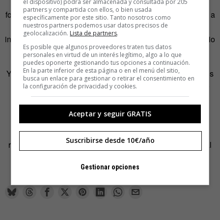
hacer botellón rodeado de hienas, ni tampoco vender de
el dispositivo) podrá ser almacenada y consultada por 205
partners y compartida con ellos, o bien usada
forma ilegal a diseñadores italianos; sólo hace falta ser fiel a
específicamente por este sitio. Tanto nosotros como
nuestros partners podemos usar datos precisos de
uno mismo y seguir lo que le griten y lloren las tripas; un
geolocalización.
Lista de partners
.
intento y bocanada de irracionalidad, frente a todo el Imperio
Es posible que algunos proveedores traten tus datos
Lógico que nos rodea y ataca.
personales en virtud de un interés legítimo, algo a lo que
puedes oponerte gestionando tus opciones a continuación.
En la parte inferior de esta página o en el menú del sitio,
Y el loco llora, incomprendido, se come un kebab de versos
busca un enlace para gestionar o retirar el consentimiento en
al aire. Le han enseñado que podía volar, muy lejos, pero
la configuración de privacidad y cookies.
sólo encuentra plumas en el camino.
Aceptar y seguir GRATIS
Y como única solución, sólo queda un bolsillo lleno de
diamantes del LOL, auténtica anatomía para seguir
Suscribirse desde 10€/año
respirando, para continuar con tu auténtico impulso animal
desparramando la cordura.
La locura os hará libres,
Gestionar opciones
musita el bufón.