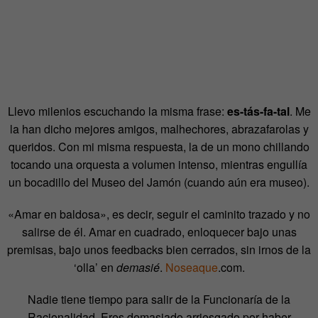
Llevo milenios escuchando la misma frase:
es-tás-fa-tal
. Me
la han dicho mejores amigos, malhechores, abrazafarolas y
queridos. Con mi misma respuesta, la de un mono chillando
tocando una orquesta a volumen intenso, mientras engullía
un bocadillo del Museo del Jamón (cuando aún era museo).
«Amar en baldosa», es decir, seguir el caminito trazado y no
salirse de él. Amar en cuadrado, enloquecer bajo unas
premisas, bajo unos feedbacks bien cerrados, sin irnos de la
‘olla’ en
demasié
.
Noseaque
.com.
Nadie tiene tiempo para salir de la Funcionaría de la
Racionalidad. Eres demasiado arriesgado por haber