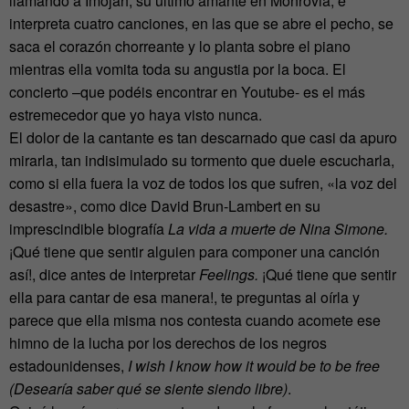
llamando a Imojah, su último amante en Monrovia, e
interpreta cuatro canciones, en las que se abre el pecho, se
saca el corazón chorreante y lo planta sobre el piano
mientras ella vomita toda su angustia por la boca. El
concierto –que podéis encontrar en Youtube- es el más
estremecedor que yo haya visto nunca.
El dolor de la cantante es tan descarnado que casi da apuro
mirarla, tan indisimulado su tormento que duele escucharla,
como si ella fuera la voz de todos los que sufren, «la voz del
desastre», como dice David Brun-Lambert en su
imprescindible biografía
La vida a muerte de Nina Simone.
¡Qué tiene que sentir alguien para componer una canción
así!, dice antes de interpretar
Feelings.
¡Qué tiene que sentir
ella para cantar de esa manera!, te preguntas al oírla y
parece que ella misma nos contesta cuando acomete ese
himno de la lucha por los derechos de los negros
estadounidenses,
I wish I know how it would be to be free
(Desearía saber qué se siente siendo libre)
.