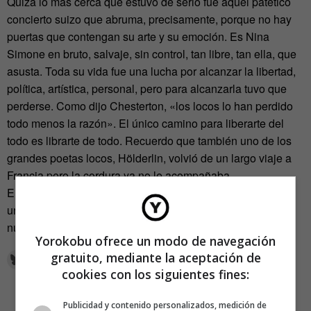
Quizá lo más cerca que estuvo de serlo fue aquel patético
concierto suizo que abruma, precisamente, porque no hay
puertas que contengan su arte y su emoción. Es Nina
Simone en bruto, salvaje, sin control, tan libre, tan ella, que
asusta. Toda su vida fue una lucha por alcanzar la libertad,
política, artística, personal, pero para alcanzarla tuvo que
perderse. Como dijo Chesterton, «los locos lo han perdido
todo menos la razón». El único camino para liberarte del
todo es librarte de todo. Recuerdo que también uno de los
grandes poetas locos, Hölderlin, volvió de un largo viaje a
Francia pero la cordura ya no le acompañaba.
En este mundo despiadado, el camino a la libertad es solo
un viaje de ida que conduce a la locura. Curiosamente, en
nuestro idioma, «ida» es sinónimo de «loca».
Yorokobu ofrece un modo de navegación
gratuito, mediante la aceptación de
cookies con los siguientes fines:
Publicidad y contenido personalizados, medición de