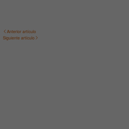
Anterior artículo
Navegación
Siguiente artículo
de
entradas