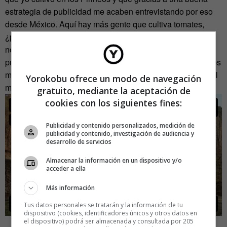
estrategia de publicidad me acaben entrevistando por eso
desde México. Aquí hay más gente que cultiva tomates,
¿por qué los nuestros han salido en la tele y los de otros
no? Por eso, porque lo importante es que se creen esos
puentes que nos relacionen entre todos. Que nos apoyemos
mutuamente estemos donde estemos. No que salga todo el
Yorokobu ofrece un modo de navegación
mundo a vivir lejos de los pueblos».
gratuito, mediante la aceptación de
cookies con los siguientes fines:
Publicidad y contenido personalizados, medición de
publicidad y contenido, investigación de audiencia y
desarrollo de servicios
Almacenar la información en un dispositivo y/o
acceder a ella
Más información
Tus datos personales se tratarán y la información de tu
dispositivo (cookies, identificadores únicos y otros datos en
el dispositivo) podrá ser almacenada y consultada por 205