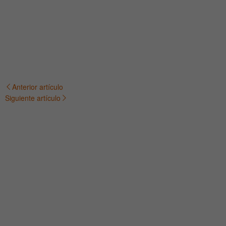
Anterior artículo
Navegación
Siguiente artículo
de
entradas