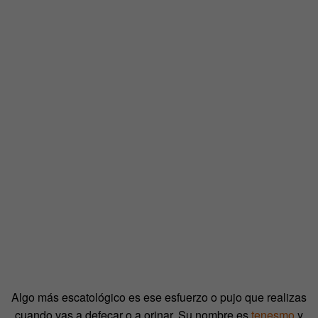
Algo más escatológico es ese esfuerzo o pujo que realizas
cuando vas a defecar o a orinar. Su nombre es
tenesmo
y