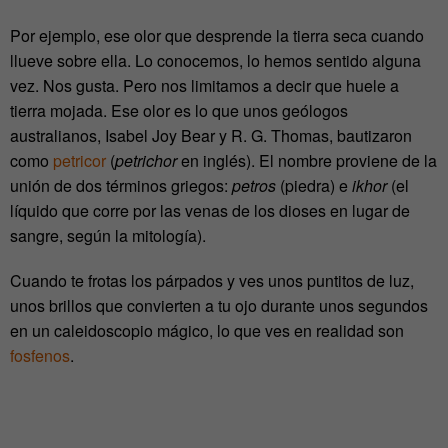
Por ejemplo, ese olor que desprende la tierra seca cuando
llueve sobre ella. Lo conocemos, lo hemos sentido alguna
vez. Nos gusta. Pero nos limitamos a decir que huele a
tierra mojada. Ese olor es lo que unos geólogos
australianos, Isabel Joy Bear y R. G. Thomas, bautizaron
como
petricor
(
petrichor
en inglés). El nombre proviene de la
unión de dos términos griegos:
petros
(piedra) e
ikhor
(el
líquido que corre por las venas de los dioses en lugar de
sangre, según la mitología).
Cuando te frotas los párpados y ves unos puntitos de luz,
unos brillos que convierten a tu ojo durante unos segundos
en un caleidoscopio mágico, lo que ves en realidad son
fosfenos
.