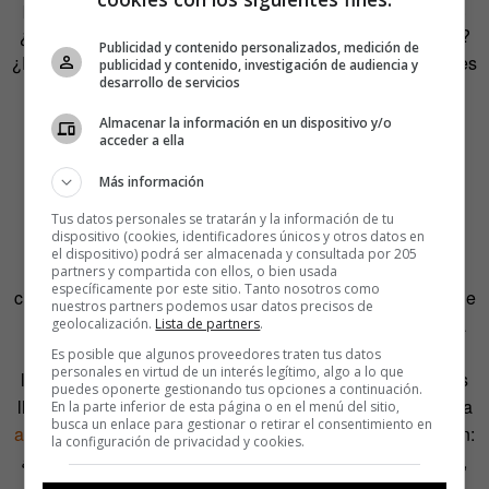
pedís unas cervezas y unas tapas de jamón, por ejemplo.
¿Por dónde agarrará el camarero el cuchillo para cortarlo?
Publicidad y contenido personalizados, medición de
¿Por el mango? Bueno, sí. Pero lo que sujeta en realidad es
publicidad y contenido, investigación de audiencia y
desarrollo de servicios
el
recazo
.
Almacenar la información en un dispositivo y/o
Las cervezas ya están en la barra aguardándoos. Esa
acceder a ella
deliciosa cerveza con su espumita blanca dispuesta a
Más información
mancharte el labio superior. Esa espumita que tiene un
nombre de origen alemán que es
giste
.
Tus datos personales se tratarán y la información de tu
dispositivo (cookies, identificadores únicos y otros datos en
el dispositivo) podrá ser almacenada y consultada por 205
¿Qué tal unos dados para animar la tarde? Si sacas un
partners y compartida con ellos, o bien usada
específicamente por este sitio. Tanto nosotros como
cinco, ya puedes decir a tus amigos que a esa formación de
nuestros partners podemos usar datos precisos de
puntitos tan peculiar que te acaba de regalar el azar se la
geolocalización.
Lista de partners
.
llama
quincunce
. Y ya puestos a tirarte el rollo en plan
Es posible que algunos proveedores traten tus datos
personales en virtud de un interés legítimo, algo a lo que
léxico, explícales también que al signo inglés & que todos
puedes oponerte gestionando tus opciones a continuación.
llaman «el signo ese del inglés para decir «and»» se llama
En la parte inferior de esta página o en el menú del sitio,
busca un enlace para gestionar o retirar el consentimiento en
ampersand
. La palabreja viene, a su vez, de otra expresión:
la configuración de privacidad y cookies.
and per se and
, o lo que es lo mismo, «y por sí mismo, y»,
que era lo que decían los británicos cuando recitaban el