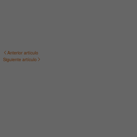
Anterior artículo
Navegación
Siguiente artículo
de
entradas