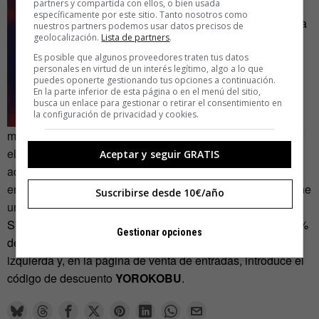
partners y compartida con ellos, o bien usada
específicamente por este sitio. Tanto nosotros como
El fundador de la
nuestros partners podemos usar datos precisos de
geolocalización.
Lista de partners
.
Es posible que algunos proveedores traten tus datos
personales en virtud de un interés legítimo, algo a lo que
puedes oponerte gestionando tus opciones a continuación.
En la parte inferior de esta página o en el menú del sitio,
busca un enlace para gestionar o retirar el consentimiento en
la configuración de privacidad y cookies.
marca dice que aprovechará la ocasión para «
definir mejor
el modelo de negocio con gente muy entendida, tener
Aceptar y seguir GRATIS
acceso a un abanico variado de inversores y, sobre todo,
encontrar a gente en la misma situación que yo. Eso supone
Suscribirse desde 10€/año
un alivio».
Si quieres ir a Zinc Shower y llevarte tu entrada con un 25%
Gestionar opciones
de descuento, haz clic en la imagen que tienes a la
izquierda y, en la página de venta de entradas, introduce el
código de descuento
YOROKOBU
.