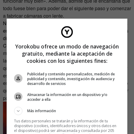
funcionar muy bien». Además, admite que le encantaría que
todo fuese bien para poder dar el siguiente paso y comenzar
a fabricar cámaras con lente.
Nopo es uno de los 100 proyectos elegidos como Showers
en la próxima edición de
Zinc Shower
, que se celebrará los
días 23, 24 y 25 de mayo en el Matadero de Madrid. Para
Cañadas, esa nominación ha sido todo un incentivo. «E
l
Yorokobu ofrece un modo de navegación
mayor problema que tenemos ahora para emprender no es
gratuito, mediante la aceptación de
cookies con los siguientes fines:
la crisis, sino las políticas fiscales y jurídicas que parece
que no quieran que arranques nada. Son todo problemas y
Publicidad y contenido personalizados, medición de
es una pena porque hay muy buenas ideas por ahí. Por
publicidad y contenido, investigación de audiencia y
eso, la iniciativa de Zinc Shower me parece brutal y espero
desarrollo de servicios
que, de paso, sea un ejemplo para estos que dicen trabajar
Almacenar la información en un dispositivo y/o
para la ciudadanía», declara Toño Cañadas.
acceder a ella
Más información
Tus datos personales se tratarán y la información de tu
dispositivo (cookies, identificadores únicos y otros datos en
el dispositivo) podrá ser almacenada y consultada por 205