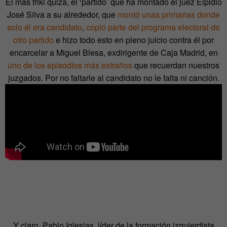
El más friki quizá, el ‘partido’ que ha montado el juez Elpidio
José Silva a su alrededor, que
montó unas primarias donde
solo él era candidato
,
copió parte del programa electoral de
otro partido
e hizo todo esto en pleno juicio contra él por
encarcelar a Miguel Blesa, exdirigente de Caja Madrid, en
uno de los episodios más extraños
que recuerdan nuestros
juzgados. Por no faltarle al candidato no le falta ni canción.
Y claro, Pablo Iglesias, líder de la formación izquierdista