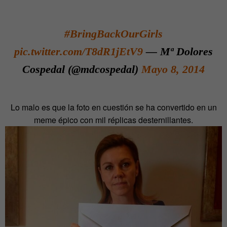
#BringBackOurGirls
pic.twitter.com/T8dR1jEtV9
— Mª Dolores
Cospedal (@mdcospedal)
Mayo 8, 2014
Lo malo es que la foto en cuestión se ha convertido en un
meme épico con mil réplicas desternillantes.