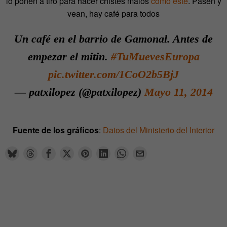
lo ponen a tiro para hacer chistes malos
como este
. Pasen y
vean, hay café para todos
Un café en el barrio de Gamonal. Antes de
empezar el mitin.
#TuMuevesEuropa
pic.twitter.com/1CoO2b5BjJ
— patxilopez (@patxilopez)
Mayo 11, 2014
Fuente de los gráficos
:
Datos del Ministerio del Interior