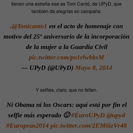
tienen una estrella ese es Toni Cantó, de UPyD, que
también da alegrías en campaña.
.
@Tonicanto1
en el acto de homenaje con
motivo del 25º aniversario de la incorporación
de la mujer a la Guardia Civil
pic.twitter.com/po1rlwbbsM
— UPyD (@UPyD)
Mayo 8, 2014
Y selfies, claro, que no falten.
Ni Obama ni los Oscars: aquí está por fin el
selfie más esperado 🙂
#EuroUPyD
@upyd
#Europeas2014
pic.twitter.com/2EM6izVr48