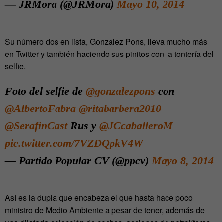
— JRMora (@JRMora)
Mayo 10, 2014
Su número dos en lista, González Pons, lleva mucho más
en Twitter y también haciendo sus pinitos con la tontería del
selfie.
Foto del selfie de
@gonzalezpons
con
@AlbertoFabra
@ritabarbera2010
@SerafinCast
Rus y
@JCcaballeroM
pic.twitter.com/7VZDQpkV4W
— Partido Popular CV (@ppcv)
Mayo 8, 2014
Así es la dupla que encabeza el que hasta hace poco
ministro de Medio Ambiente a pesar de tener, además de