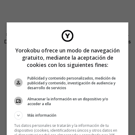
Y selfies, muchos selfies, que están de moda y son
supermodernos aunque ya estén más vistos que el tebeo.
De hecho,
no es un vicio exclusivo del PSOE
, aunque sí es
cierto que son quienes más lo explotan:
Yorokobu ofrece un modo de navegación
gratuito, mediante la aceptación de
Con
@micaela_navarro
y
@PacoReyesm
en
cookies con los siguientes fines:
Martos, Jaén
pic.twitter.com/GtUtw6QE8f
Publicidad y contenido personalizados, medición de
publicidad y contenido, investigación de audiencia y
— Elena Valenciano (@ElenaValenciano)
desarrollo de servicios
abril 4, 2014
Almacenar la información en un dispositivo y/o
acceder a ella
Más información
Tus datos personales se tratarán y la información de tu
dispositivo (cookies, identificadores únicos y otros datos en