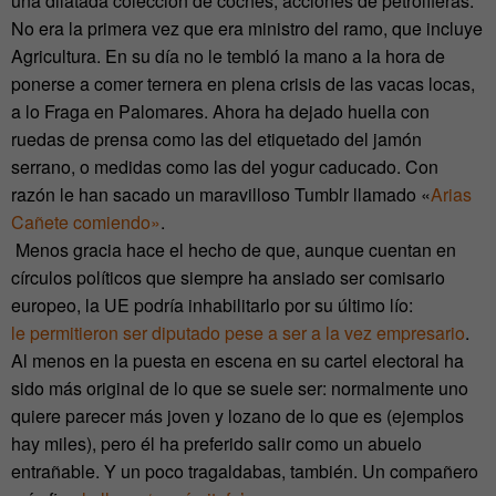
una dilatada colección de coches, acciones de petrolíferas.
No era la primera vez que era ministro del ramo, que incluye
Agricultura. En su día no le tembló la mano a la hora de
ponerse a comer ternera en plena crisis de las vacas locas,
a lo Fraga en Palomares. Ahora ha dejado huella con
ruedas de prensa como las del etiquetado del jamón
serrano, o medidas como las del yogur caducado. Con
razón le han sacado un maravilloso Tumblr llamado «
Arias
Cañete comiendo»
.
Menos gracia hace el hecho de que, aunque cuentan en
círculos políticos que siempre ha ansiado ser comisario
europeo, la UE podría inhabilitarlo por su último lío:
le permitieron ser diputado pese a ser a la vez empresario
.
Al menos en la puesta en escena en su cartel electoral ha
sido más original de lo que se suele ser: normalmente uno
quiere parecer más joven y lozano de lo que es (ejemplos
hay miles), pero él ha preferido salir como un abuelo
entrañable. Y un poco tragaldabas, también. Un compañero