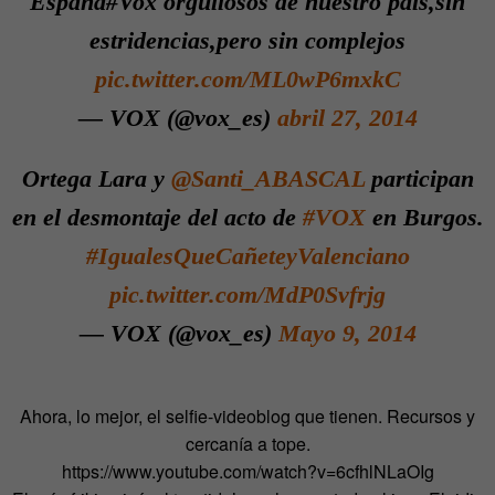
España#Vox orgullosos de nuestro país,sin
estridencias,pero sin complejos
pic.twitter.com/ML0wP6mxkC
— VOX (@vox_es)
abril 27, 2014
Ortega Lara y
@Santi_ABASCAL
participan
en el desmontaje del acto de
#VOX
en Burgos.
#IgualesQueCañeteyValenciano
pic.twitter.com/MdP0Svfrjg
— VOX (@vox_es)
Mayo 9, 2014
Ahora, lo mejor, el selfie-videoblog que tienen. Recursos y
cercanía a tope.
https://www.youtube.com/watch?v=6cfhlNLaOIg