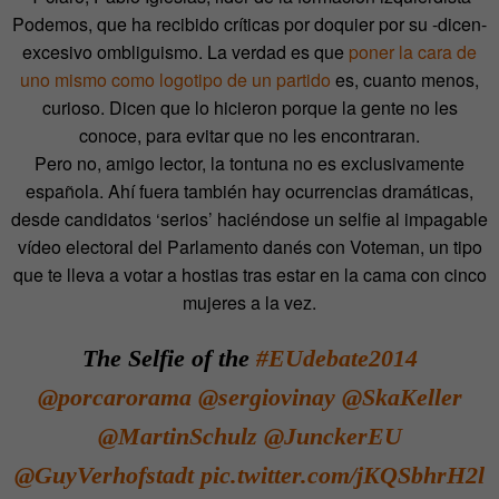
Podemos, que ha recibido críticas por doquier por su -dicen-
excesivo ombliguismo. La verdad es que
poner la cara de
uno mismo como logotipo de un partido
es, cuanto menos,
curioso. Dicen que lo hicieron porque la gente no les
conoce, para evitar que no les encontraran.
Pero no, amigo lector, la tontuna no es exclusivamente
española. Ahí fuera también hay ocurrencias dramáticas,
desde candidatos ‘serios’ haciéndose un selfie al impagable
vídeo electoral del Parlamento danés con Voteman, un tipo
que te lleva a votar a hostias tras estar en la cama con cinco
mujeres a la vez.
The Selfie of the
#EUdebate2014
@porcarorama
@sergiovinay
@SkaKeller
@MartinSchulz
@JunckerEU
@GuyVerhofstadt
pic.twitter.com/jKQSbhrH2l