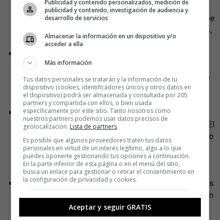
Publicidad y contenido personalizados, medición de
reconocido del Ojo Turco. Representa la
protección
publicidad y contenido, investigación de audiencia y
contra las energías negativas y el mal de ojo
. Se cree
desarrollo de servicios
que el azul absorbe y neutraliza las malas vibraciones,
Almacenar la información en un dispositivo y/o
protegiendo a quien lo lleva de la envidia y los celos.
acceder a ella
Rojo
: Un color que simboliza la
fuerza, el coraje y la
Más información
motivación
. El rojo es el color de la pasión y la
determinación, y se dice que quien lleva un Ojo Turco
Tus datos personales se tratarán y la información de tu
dispositivo (cookies, identificadores únicos y otros datos en
rojo tiene un espíritu indomable y una voluntad
el dispositivo) podrá ser almacenada y consultada por 205
inquebrantable.
partners y compartida con ellos, o bien usada
específicamente por este sitio. Tanto nosotros como
Verde
: Este color está íntimamente ligado a la
nuestros partners podemos usar datos precisos de
naturaleza y
simboliza la paz, la armonía y la salud
. El
geolocalización.
Lista de partners
.
verde es un recordatorio de la importancia del equilibrio
Es posible que algunos proveedores traten tus datos
y la tranquilidad en nuestras vidas, y se supone que
personales en virtud de un interés legítimo, algo a lo que
puedes oponerte gestionando tus opciones a continuación.
ofrece protección contra enfermedades y malas
En la parte inferior de esta página o en el menú del sitio,
energías.
busca un enlace para gestionar o retirar el consentimiento en
la configuración de privacidad y cookies.
Amarillo o dorado
: Estos tonos brillantes son símbolos
de la
suerte, la prosperidad y el éxito
. Se asocian con
la riqueza, tanto en términos materiales como
Aceptar y seguir GRATIS
espirituales, y se dice que atraen oportunidades y