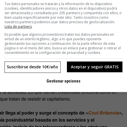
En cada apartado, intenté subrayar cómo la palabra creatividad
Tus datos personales se tratarán y la información de tu dispositivo
fines con la intención, en resumen, de llenarse los bolsillos.
(cookies, identificadores únicos y otros datos en el dispositivo) podrá
ser almacenada y consultada por 205 partners y compartida con ellos, o
bien usada específicamente por este sitio. Tanto nosotros como
sociado a la creatividad venga acompañado de contratos
nuestros partners podemos usar datos precisos de geolocalización.
Lista de partners
.
te a todos en pequeños autómatas neoliberales compitiendo
Es posible que algunos proveedores traten tus datos personales en
vación en la gestión y los entornos creativos, vamos
virtud de un interés legítimo, algo a lo que puedes oponerte
nidad, aumentan los suicidios… El capitalismo nos dice que
gestionando tus opciones a continuación. En la parte inferior de esta
página o en el menú del sitio, busca un enlace para gestionar o retirar el
ue seamos creativos, artistas, para que haya más
consentimiento en la configuración de privacidad y cookies.
que el desarrollo tecnológico está hecho por colectivos, no por
Suscribirse desde 10€/año
Aceptar y seguir GRATIS
 los artistas no son más que barrios con los alquileres más
Gestionar opciones
e no sea consumir. Un proceso de gentrificación que empuja a
 la sociedad. Lo que llaman creatividad funciona como un
ue tratan de resistir al capitalismo.
ir llega al poder y surge el concepto de
«
Cool Britannia
»
,
a posindustrial basada en los servicios y el
ción, incluía de los teleoperadores a las
start-ups
…