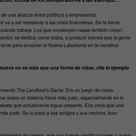
e de una alianza entre políticos y empresarios.
va a ser resistente a las crisis financieras. Se le llama
o cuando trabaja. Los que construyen casas también crean
ector; se dedica, como todos, a producir bienes que la gente
ente para envolver al Nuevo Laborismo en la narrativa
mueve no es más que una forma de robar, cita el ejemplo
 inventó
The Landlord’s Game
. Era un juego de mesa
onar sobre un sistema fiscal más justo, especialmente en lo
debate que actualmente sigue presente. Ella creía que una
más justo. Se lo pasó a sus amigos y sus vecinos, tuvo
o diseñador de juegos, que con ligeras modificaciones y nuevo