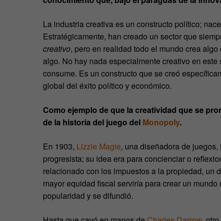
La industria creativa es un constructo político; nac
Estratégicamente, han creado un sector que siempre 
creativo
, pero en realidad todo el mundo crea alg
algo. No hay nada especialmente creativo en este s
consume. Es un constructo que se creó específicam
global del éxito político y económico.
Como ejemplo de que la creatividad que se pro
de la historia del juego del
Monopoly
.
En 1903,
Lizzie Magie
, una diseñadora de juegos,
progresista; su idea era para concienciar o reflexi
relacionado con los impuestos a la propiedad, un 
mayor equidad fiscal serviría para crear un mundo 
popularidad y se difundió.
Hasta que cayó en manos de
Charles Darrow
, otr