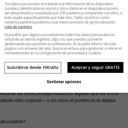
idad. De las diferentes expresiones de la homofobia destaca
Tus datos personales se tratarán y la información de tu dispositivo
ienes, en su comportamiento, cuestionan los estereotipos de
(cookies, identificadores únicos y otros datos en el dispositivo) podrá
ser almacenada y consultada por 205 partners y compartida con ellos, o
s desde el principio de su historia colectiva y tiene que ver
bien usada específicamente por este sitio. Tanto nosotros como
nuestros partners podemos usar datos precisos de geolocalización.
Lista de partners
.
Es posible que algunos proveedores traten tus datos personales en
 nuestro colectivo en el que la pluma se haya admirado o, al
virtud de un interés legítimo, algo a lo que puedes oponerte
ales con pluma los que se han visto más discriminados,
gestionando tus opciones a continuación. En la parte inferior de esta
página o en el menú del sitio, busca un enlace para gestionar o retirar el
hemos conseguido cambiar en todos estos años», explica.
consentimiento en la configuración de privacidad y cookies.
ando que es vergonzoso que un hombre tenga un
es «una especie de traición a su masculinidad porque
Suscribirse desde 10€/año
Aceptar y seguir GRATIS
Gestionar opciones
 los más manidos es el que tiene que ver con la moda y la
ética de las tribus protagonizada por alguien que fue a una
dante vello corporal— y vio cómo el portero no le dejaba
 de cuadros?