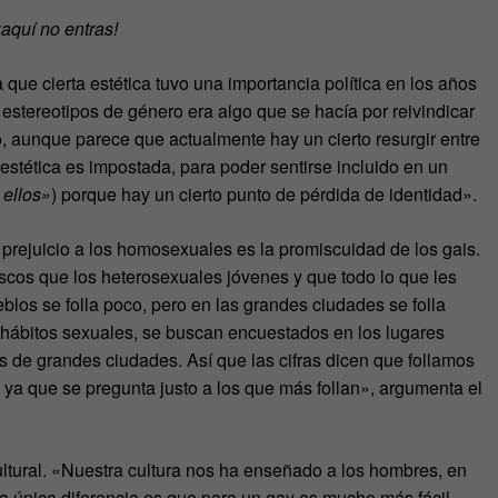
aquí no entras!
que cierta estética tuvo una importancia política en los años
 estereotipos de género era algo que se hacía por reivindicar
ió, aunque parece que actualmente hay un cierto resurgir entre
estética es impostada, para poder sentirse incluido en un
 ellos»
) porque hay un cierto punto de pérdida de identidad».
prejuicio a los homosexuales es la promiscuidad de los gais.
cos que los heterosexuales jóvenes y que todo lo que les
blos se folla poco, pero en las grandes ciudades se folla
hábitos sexuales, se buscan encuestados en los lugares
is de grandes ciudades. Así que las cifras dicen que follamos
, ya que se pregunta justo a los que más follan», argumenta el
ltural. «Nuestra cultura nos ha enseñado a los hombres, en
La única diferencia es que para un gay es mucho más fácil