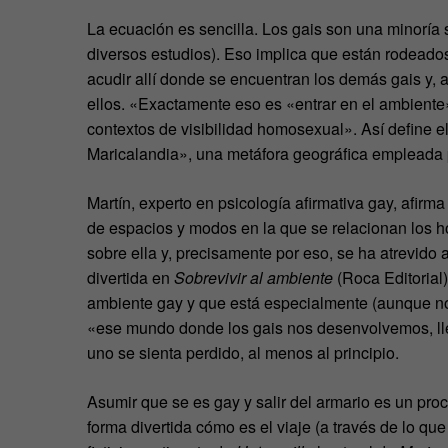
La ecuación es sencilla. Los gais son una minoría s
diversos estudios). Eso implica que están rodeados
acudir allí donde se encuentran los demás gais y,
ellos. «Exactamente eso es «entrar en el ambiente»:
contextos de visibilidad homosexual». Así define el 
Maricalandia», una metáfora geográfica empleada po
Martín, experto en psicología afirmativa gay, afirm
de espacios y modos en la que se relacionan los 
sobre ella y, precisamente por eso, se ha atrevido 
divertida en
Sobrevivir al ambiente
(Roca Editorial
ambiente gay y que está especialmente (aunque n
«ese mundo donde los gais nos desenvolvemos, ll
uno se sienta perdido, al menos al principio.
Asumir que se es gay y salir del armario es un proc
forma divertida cómo es el viaje (a través de lo que