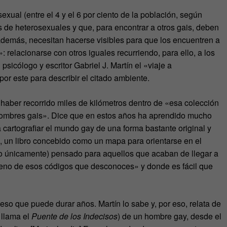
exual (entre el 4 y el 6 por ciento de la población, según
 de heterosexuales y que, para encontrar a otros gais, deben
 además, necesitan hacerse visibles para que los encuentren a
 relacionarse con otros iguales recurriendo, para ello, a los
psicólogo y escritor Gabriel J. Martín el «viaje a
r este para describir el citado ambiente.
a haber recorrido miles de kilómetros dentro de «esa colección
hombres gais». Dice que en estos años ha aprendido mucho
a cartografiar el mundo gay de una forma bastante original y
), un libro concebido como un mapa para orientarse en el
o únicamente) pensado para aquellos que acaban de llegar a
eno de esos códigos que desconoces» y donde es fácil que
eso que puede durar años. Martín lo sabe y, por eso, relata de
 llama el
Puente de los Indecisos
) de un hombre gay, desde el