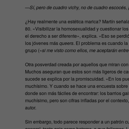
—Sí, pero de cuadro vichy, no de cuadro escocés, ¡
¿Hay realmente una estética marica? Martín señala 
80. «Visibilizar la homosexualidad y cuestionar los
el derecho a ser diferente», explica. «Eso se perd
los jóvenes más
queers
. El problema es cuando la 
grupo («
si me visto como ellos, me aceptarán entre
Otra posverdad creada por aquellos que miran con 
Muchos aseguran que estos son más ligeros de cas
sucede se explica por la promiscuidad. «En los pue
muchísimo. Y cuando se hace una encuesta sobre 
donde son más fáciles de encontrar: los barrios ga
muchísimo, pero son cifras infladas por el contexto
autor.
Sin embargo, todo parece responder a un patrón cu
general, tanto gais como heteros, a que follemos. 