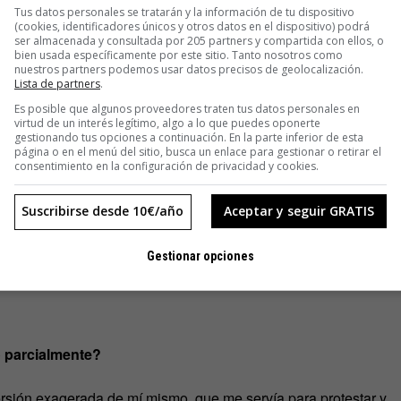
Tus datos personales se tratarán y la información de tu dispositivo
cciones sin dibujos.
(cookies, identificadores únicos y otros datos en el dispositivo) podrá
ser almacenada y consultada por 205 partners y compartida con ellos, o
bien usada específicamente por este sitio. Tanto nosotros como
nuestros partners podemos usar datos precisos de geolocalización.
Lista de partners
.
n, por regla general, asociadas a un público más joven?
Es posible que algunos proveedores traten tus datos personales en
virtud de un interés legítimo, algo a lo que puedes oponerte
 entre las personas de edad más avanzada?
gestionando tus opciones a continuación. En la parte inferior de esta
página o en el menú del sitio, busca un enlace para gestionar o retirar el
consentimiento en la configuración de privacidad y cookies.
os últimos años hemos conseguido llegar a un público adulto
te no leía cómics.
Suscribirse desde 10€/año
Aceptar y seguir GRATIS
ómic en España aún no tienen títulos que vendan como los
olidando un público generalista.
Gestionar opciones
o parcialmente?
rsión exagerada de mí mismo, que me servía para protestar y