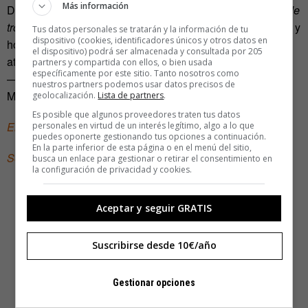
Más información
De esta manera, los guionistas de
House of cards, Juego de
tronos y Man seeking woman
han actuado con inteligencia y
Tus datos personales se tratarán y la información de tu
dispositivo (cookies, identificadores únicos y otros datos en
honestidad. Han expuesto sus mundos y sus reglas, y se
el dispositivo) podrá ser almacenada y consultada por 205
atienen a ellas.
partners y compartida con ellos, o bien usada
específicamente por este sitio. Tanto nosotros como
————————-
nuestros partners podemos usar datos precisos de
Más en diccionario seriéfilo:
geolocalización.
Lista de partners
.
Es posible que algunos proveedores traten tus datos
El uso del McGuffin
personales en virtud de un interés legítimo, algo a lo que
puedes oponerte gestionando tus opciones a continuación.
En la parte inferior de esta página o en el menú del sitio,
Serie de antología
busca un enlace para gestionar o retirar el consentimiento en
la configuración de privacidad y cookies.
Aceptar y seguir GRATIS
Suscribirse desde 10€/año
Gestionar opciones