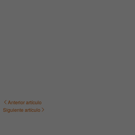
Anterior artículo
Navegación
Siguiente artículo
de
entradas