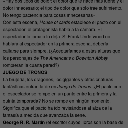
«Hay dos tipos de dolor: el dolor que te hace más fuerte y el
dolor innecesario; el tipo de dolor que solo trae sufrimiento.
No tengo paciencia para cosas innecesarias».
Con esta escena,
House of cards
establece el pacto con el
espectador: el protagonista habla a la cámara. El
espectador lo toma o lo deja. Si Frank Underwood no
hablara al espectador en la primera escena, debería
callarse para siempre. (¿Aceptaríamos a estas alturas que
los personajes de
The Americans o Downton Abbey
rompieran la cuarta pared?)
JUEGO DE TRONOS
La brujería, los dragones, los gigantes y otras criaturas
fantásticas entran tarde en
Juego de Tronos
. ¿El pacto con
el espectador se rompe en un punto entre la primera y la
quinta temporada? No se rompe en ningún momento.
Significa que el pacto ha ido revisándose al alza de la
fantasía a medida que avanzaba la serie.
George R. R. Martin
(el escritor cuyos libros son la base de