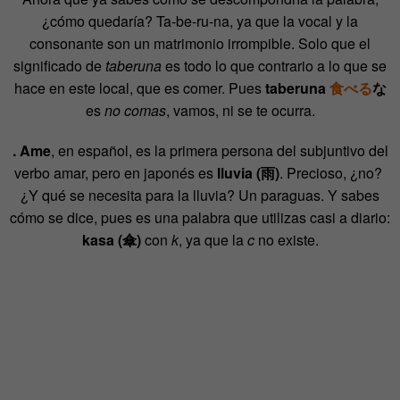
¿cómo quedaría? Ta-be-ru-na, ya que la vocal y la
consonante son un matrimonio irrompible. Solo que el
significado de
taberuna
es todo lo que contrario a lo que se
hace en este local, que es comer. Pues
taberuna
食べる
な
es
no comas
, vamos, ni se te ocurra.
. Ame
, en español, es la primera persona del subjuntivo del
verbo amar, pero en japonés es
lluvia (雨)
. Precioso, ¿no?
¿Y qué se necesita para la lluvia? Un paraguas. Y sabes
cómo se dice, pues es una palabra que utilizas casi a diario:
kasa (傘)
con
k
, ya que la
c
no existe.