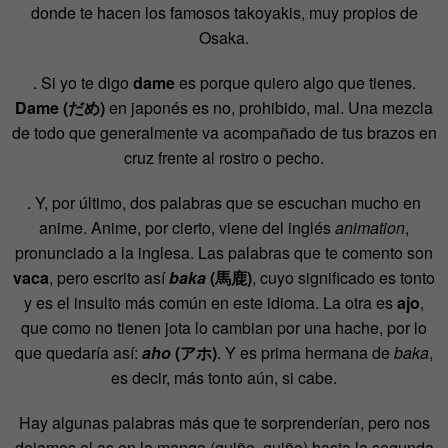
donde te hacen los famosos takoyakis, muy propios de
Osaka.
. Si yo te digo
dame
es porque quiero algo que tienes.
Dame (だめ)
en japonés es no, prohibido, mal. Una mezcla
de todo que generalmente va acompañado de tus brazos en
cruz frente al rostro o pecho.
. Y, por último, dos palabras que se escuchan mucho en
anime. Anime, por cierto, viene del inglés
animation
,
pronunciado a la inglesa. Las palabras que te comento son
vaca
, pero escrito así
baka
(馬鹿)
, cuyo significado es tonto
y es el insulto más común en este idioma. La otra es
ajo
,
que como no tienen jota lo cambian por una hache, por lo
que quedaría así:
aho
(アホ)
. Y es prima hermana de
baka
,
es decir, más tonto aún, si cabe.
Hay algunas palabras más que te sorprenderían, pero nos
dejamos el as en la manga (guiño, guiño) hasta la segunda