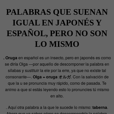
PALABRAS QUE SUENAN
IGUAL EN JAPONÉS Y
ESPAÑOL, PERO NO SON
LO MISMO
. Oruga
en español es un insecto, pero en japonés es como
se diría Olga —por aquello de descomponer la palabra en
sílabas y sustituir la ele por la erre, ya que no existe tal
consonante—.
Olga = oruga オルガ
. Con la salvación de
que la u se pronuncia muy rápido, como de pasada. Te
animo a que si estás leyendo esto lo pronuncies tú mismo
en alto.
. Aquí otra palabra a la que le sucede lo mismo:
taberna
.
Ahora que ya sabes cómo se descompondría la palabra,