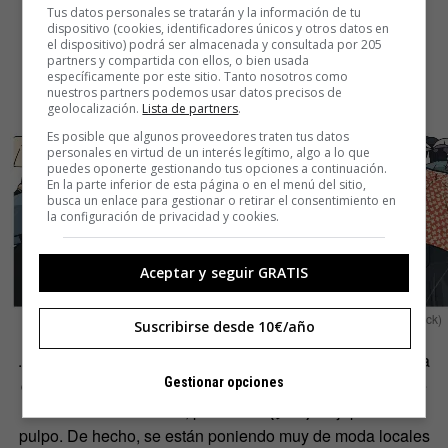
Tus datos personales se tratarán y la información de tu
dispositivo (cookies, identificadores únicos y otros datos en
el dispositivo) podrá ser almacenada y consultada por 205
partners y compartida con ellos, o bien usada
específicamente por este sitio. Tanto nosotros como
nuestros partners podemos usar datos precisos de
geolocalización.
Lista de partners
.
Es posible que algunos proveedores traten tus datos
personales en virtud de un interés legítimo, algo a lo que
puedes oponerte gestionando tus opciones a continuación.
En la parte inferior de esta página o en el menú del sitio,
busca un enlace para gestionar o retirar el consentimiento en
la configuración de privacidad y cookies.
Aceptar y seguir GRATIS
Ilustración: Vector (Shutterstock)
Suscribirse desde 10€/año
. Otra palabra que utilizamos mucho es
taco
, ya sea por la
comida o por el grupo de palabras malsonantes a las que
Gestionar opciones
hace referencia. Bien, pues
tako (タコ)
en japonés es
pulpo. De hecho, se están poniendo muy de moda locales