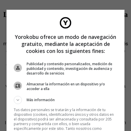
La distribución, una anarquía efectiva
El Paquete nace algún lugar de La Habana y salta a la
calle. A partir de ahí se inicia un proceso enloquecido de
Yorokobu ofrece un modo de navegación
mutación y mitosis. Hay negocios que lo distribuyen a través
gratuito, mediante la aceptación de
cookies con los siguientes fines:
de CD o memorias USB; pero una vez está en la calle, se
copia y recopia, se envía a domicilio o se fragmenta para
Publicidad y contenido personalizados, medición de
vender a cada cliente solo los bloques que le interesan…
publicidad y contenido, investigación de audiencia y
desarrollo de servicios
Existen, según explica el gestor de
paquetedecuba.com
,
Almacenar la información en un dispositivo y/o
varias modalidades de difusión. Algunos trabajan en casa
acceder a ella
recibiendo a compradores que buscan una copia o un
fragmento. Requieren un ordenador de escritorio con
Más información
suficiente capacidad como para copiar varios discos
Tus datos personales se tratarán y la información de tu
externos a la vez. Otros acuden al domicilio de los
dispositivo (cookies, identificadores únicos y otros datos en
el dispositivo) podrá ser almacenada y consultada por 205
interesados. «Deben contar con una bicicleta o moto y con
partners y compartida con ellos, o bien usada
específicamente por este sitio. Tanto nosotros como
varios discos externos para copiar simultáneamente en