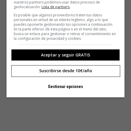
nuestros partners podemos usar datos precisos de
varias casas y ahorrar tiempo», precisa.
geolocalización.
Lista de partners
.
Es posible que algunos proveedores traten tus datos
personales en virtud de un interés legítimo, algo a lo que
puedes oponerte gestionando tus opciones a continuación.
En la parte inferior de esta página o en el menú del sitio,
busca un enlace para gestionar o retirar el consentimiento en
la configuración de privacidad y cookies.
Aceptar y seguir GRATIS
Suscribirse desde 10€/año
Gestionar opciones