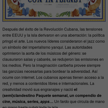
Después del éxito de la Revolución Cubana, las tensiones
entre EEUU y la isla derivaron en una aberración: la política
pringó el arte. Los nuevos líderes consideraron el jazz como
un símbolo del imperialismo yanqui. Las autoridades
oprimieron la aorta de los músicos del género: se
clausuraron salas y cabarés, se redujeron las emisiones en
los medios. Pero la imaginación caribeña provee siempre
las ganzúas necesarias para bordear la adversidad. Así
ocurre con internet. Los cubanos apenas tienen acceso a la
red, y menos a contenidos libres e internacionales. La
creatividad movió sus engranajes y nació
el
(semi)clandestino Paquete semanal, un compendio de
cine, música, series,
apps
…
Un fardo que circula de mano
en mano hasta cubrir toda la isla.