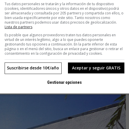
Tus datos personales se tratarán y la información de tu dispositivo
enavente y Los Valles (Zamora). Parece un pueblo
(cookies, identificadores únicos y otros datos en el dispositivo) podrá
ba y el de abajo), su iglesia, su plaza y el agradable silencio
ser almacenada y consultada por 205 partners y compartida con ellos, o
bien usada específicamente por este sitio. Tanto nosotros como
amarillos. Sin embargo no es un pueblo normal. Caminar por
nuestros partners podemos usar datos precisos de geolocalización.
periencia artística: perfectamente integrados, en sus muros
Lista de partners
.
 que, al igual que sus viejas casas, forman ya parte de la
Es posible que algunos proveedores traten tus datos personales en
virtud de un interés legítimo, algo a lo que puedes oponerte
gestionando tus opciones a continuación. En la parte inferior de esta
página o en el menú del sitio, busca un enlace para gestionar o retirar el
consentimiento en la configuración de privacidad y cookies.
, otra asfixiando a un monigote de Takashi Murakami (que
chulesco Luke Perry en
Sensación de Vivir
, unos jóvenes de
Suscribirse desde 10€/año
Aceptar y seguir GRATIS
n abuelo espantando a dos mitológicas harpías son solo
itantes de Castrogonzalo en sus desplazamientos diarios por
Gestionar opciones