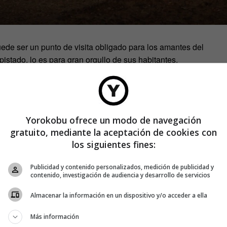
ede ser un punto de visita obligado para los amantes del
pistado, lo es para gran orgullo de sus habitantes.
Yorokobu ofrece un modo de navegación
gratuito, mediante la aceptación de cookies con
los siguientes fines:
Castrogonzalo es un municipio de 517 habitantes,
Publicidad y contenido personalizados, medición de publicidad y
contenido, investigación de audiencia y desarrollo de servicios
Almacenar la información en un dispositivo y/o acceder a ella
Más información