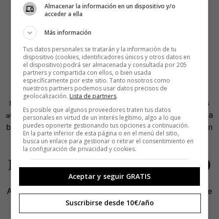
Almacenar la información en un dispositivo y/o
acceder a ella
Más información
Tus datos personales se tratarán y la información de tu
dispositivo (cookies, identificadores únicos y otros datos en
el dispositivo) podrá ser almacenada y consultada por 205
partners y compartida con ellos, o bien usada
específicamente por este sitio. Tanto nosotros como
nuestros partners podemos usar datos precisos de
geolocalización.
Lista de partners
.
Es un argumento con reminiscencias de
Pretty Woman
, estrenada dos
Es posible que algunos proveedores traten tus datos
una deshollinadora, una puta, una
años atrás, con igual moraleja
:
personales en virtud de un interés legítimo, algo a lo que
puedes oponerte gestionando tus opciones a continuación.
bailarina, una mujer… solo alcanza la redención cuando un
En la parte inferior de esta página o en el menú del sitio,
hombre quiere.
busca un enlace para gestionar o retirar el consentimiento en
la configuración de privacidad y cookies.
La desubicada mujer de los 90
Aceptar y seguir GRATIS
Adira es la mujer de los 90 que ha crecido escuchando que
«la vida está llena de posibilidades», pero antes debe
Suscribirse desde 10€/año
atender a su marido y a sus hijos. Una mujer cuya