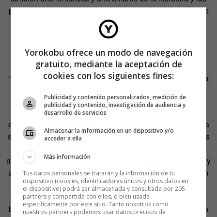
palabras bien enlazadas. “Me gusta mucho escribir siendo
Pepita. Soy adicta. Ella me da ganas hacerlo”.
¿Entonces tu mayor privación es escribir o el sexo?, le
Yorokobu ofrece un modo de navegación
pregunto.
gratuito, mediante la aceptación de
cookies con los siguientes fines:
“El sexo, pero es que escribir es parte del sexo”, plancha a
los que la tomaron por vulgar.
Publicidad y contenido personalizados, medición de
publicidad y contenido, investigación de audiencia y
Pepita, para esta dueña del icono con playera rosa
desarrollo de servicios
escotada que habla por ella, también es una denuncia. “La
Almacenar la información en un dispositivo y/o
sociedad mexicana tiene tantos temas tabúes… El sexo es
acceder a ella
el primero. En las escuelas, en las más avanzadas, lo
Más información
máximo que llegan a decirte es que existen los condones, y
a muchos padres tampoco les gusta hablar del asunto con
Tus datos personales se tratarán y la información de tu
dispositivo (cookies, identificadores únicos y otros datos en
sus hijos. Además la iglesia tiene mucho poder en esta
el dispositivo) podrá ser almacenada y consultada por 205
sociedad, y eso pesa mucho”, va deshojando. “’Las niñas
partners y compartida con ellos, o bien usada
específicamente por este sitio. Tanto nosotros como
bien no van a moteles’, piensa la moral mexicana. Y luego
nuestros partners podemos usar datos precisos de