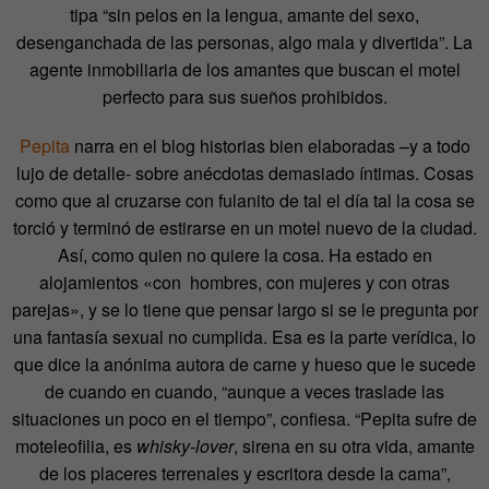
tipa “sin pelos en la lengua, amante del sexo,
desenganchada de las personas, algo mala y divertida”. La
agente inmobiliaria de los amantes que buscan el motel
perfecto para sus sueños prohibidos.
Pepita
narra en el blog historias bien elaboradas –y a todo
lujo de detalle- sobre anécdotas demasiado íntimas. Cosas
como que al cruzarse con fulanito de tal el día tal la cosa se
torció y terminó de estirarse en un motel nuevo de la ciudad.
Así, como quien no quiere la cosa. Ha estado en
alojamientos «con hombres, con mujeres y con otras
parejas», y se lo tiene que pensar largo si se le pregunta por
una fantasía sexual no cumplida. Esa es la parte verídica, lo
que dice la anónima autora de carne y hueso que le sucede
de cuando en cuando, “aunque a veces traslade las
situaciones un poco en el tiempo”, confiesa. “Pepita sufre de
moteleofilia, es
whisky-lover
, sirena en su otra vida, amante
de los placeres terrenales y escritora desde la cama”,